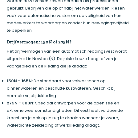
worden deze vesten zowel recreatief als professioneel
gebruikt. Bedrijven die op of nabij het water werken, kiezen
vaak voor automatische vesten om de veiligheid van hun
medewerkers te waarborgen zonder hun bewegingsvrijheid
te beperken.
Drijfvermogen: 150N of 275N?
Het drijfvermogen van een automatisch reddingsvest wordt
uitgedrukt in Newton (N). De juiste keuze hangt af van je
vaargebied en de kleding die je draagt:
150N – 165N:
De standaard voor volwassenen op
binnenwateren en beschutte kustwateren. Geschikt bij
normale vrijetijdskleding.
275N – 300N:
Speciaal ontworpen voor de open zee en
extreme weersomstandigheden. Dit vest heeft voldoende
kracht om je ook op je rug te draaien wanneer je zware,
waterdichte zeilkleding of werkkleding draagt.