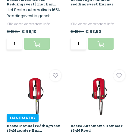
Reddingsvest | met har...
reddingsvest Harnas
Het Besto automatisch 165N
Reddingsvest is gesch...
Klik voor voorraad info
Klik voor voorraad info
€ 109,-
€ 98,10
€ 109,-
€ 93,50
HANDMATIG
Besto Manual reddingvest
Besto Automatic Hammar
165N zonder Har...
165N Rood