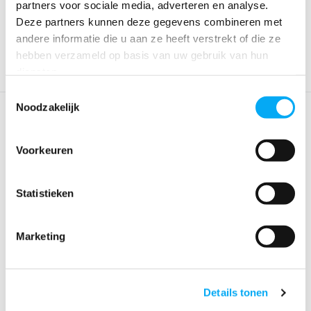
partners voor sociale media, adverteren en analyse.
€ 136,95
€ 107,91
€ 159,90
€ 144,-
Deze partners kunnen deze gegevens combineren met
andere informatie die u aan ze heeft verstrekt of die ze
hebben verzameld op basis van uw gebruik van hun
diensten.
Toestemmingsselectie
Noodzakelijk
Voorkeuren
Statistieken
DUURZAAM
DUURZAAM
Baltic Automatisch
Baltic Automatisch
Marketing
Reddingsvest 165N Epi...
Reddingsvest 165N Ep...
Klik voor voorraad info
Klik voor voorraad info
€ 150,-
€ 109,-
€ 170,-
€ 150,-
Details tonen