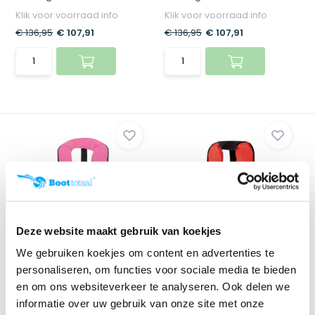
Klik voor voorraad info
Klik voor voorraad info
€ 136,95
€ 107,91
€ 136,95
€ 107,91
Deze website maakt gebruik van koekjes
JUNIOR PRO
We gebruiken koekjes om content en advertenties te
Besto Automatisch
Besto Junior pro automatic
Reddingsvest Junior Ro...
Rood
personaliseren, om functies voor sociale media te bieden
Hoe leuk! En mooi roze
Ga voor kwaliteit en
en om ons websiteverkeer te analyseren. Ook delen we
reddingsvest voor kindere...
veiligheid met dit Besto ju...
informatie over uw gebruik van onze site met onze
Klik voor voorraad info
Klik voor voorraad info