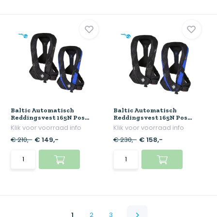
Baltic Automatisch
Baltic Automatisch
Reddingsvest 165N Pos...
Reddingsvest 165N Pos...
Klik voor voorraad info
Klik voor voorraad info
€ 210,-
€ 149,-
€ 230,-
€ 158,-
1
2
3