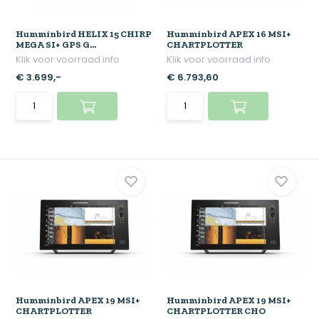
Humminbird HELIX 15 CHIRP
Humminbird APEX 16 MSI+
MEGA SI+ GPS G...
CHARTPLOTTER
Klik voor voorraad info
Klik voor voorraad info
€ 3.699,-
€ 6.793,60
Humminbird APEX 19 MSI+
Humminbird APEX 19 MSI+
CHARTPLOTTER
CHARTPLOTTER CHO