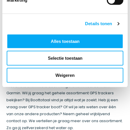
GPS tracker boot
Met een GPS tracker boot vergeet je nooit meer jouw
Details tonen
favoriete plekken op het water. Bij Boottotaal vind je diverse
soorten GPS-systemen voor jouw boot, in verschillende
Alles toestaan
prijscategorieën. Alle GPS-systemen zijn zorgvuldig door ons
geselecteerd, zodat je verzekerd bent van kwaliteit. Vis
lokaliseren? Met de STRIKER 4 Fishfinder is het kinderspel.
Selectie toestaan
Jouw favoriete visstekken, aanlegsteigers en ligplaatsen,
markeer je tevens eenvoudig, zodat je deze op een later
Weigeren
moment vliegensvlug weer terugvindt. De STRIKER 4 Fishfinder
met GPS is ontwikkeld door het gerenommeerde merk
Garmin. Wil jij graag het gehele assortiment GPS trackers
bekijken? Bij Boottotaal vind je altijd wat je zoekt. Heb jij een
vraag over GPS tracker boot? Of wil je iets weten over één
van onze andere producten? Neem geheel vrijblijvend
contact op. We vertellen je graag meer over ons assortiment.
Zo ga jij zelfverzekerd het water op.