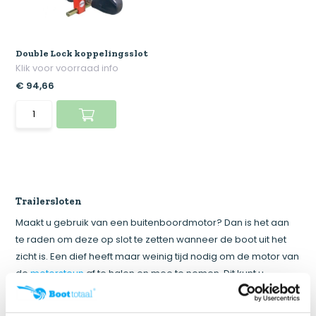
Double Lock koppelingsslot
Klik voor voorraad info
€ 94,66
Trailersloten
Maakt u gebruik van een buitenboordmotor? Dan is het aan
te raden om deze op slot te zetten wanneer de boot uit het
zicht is. Een dief heeft maar weinig tijd nodig om de motor van
de
motorsteun
af te halen en mee te nemen. Dit kunt u
eenvoudig voorkomen door een goed buitenboordmotorslot
te gebruiken. Bent u op zoek naar het beste slot voor uw