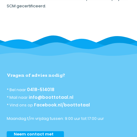
SCM gecertificeerd.
Vragen of advies nodig?
0418-514018
* Bel naar
info@boottotaal.nl
* Mail naar
Facebook.nl/boottotaal
* Vind ons op
Maandag t/m vrijdag tussen: 9:00 uur tot 17:00 uur
Neem contact met