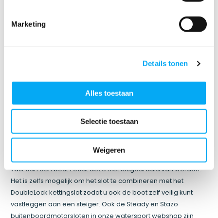
de spiegel is bevestigd, heeft u een boutslot voor uw
buitenboordmotor nodig.
Marketing
• SCM:
bent u op zoek naar een goedgekeurd
buitenboordmotorslot voor de verzekering? Dan moet u
nagaan of het slot SCM goedgekeurd is. Hieronder leggen we
Details tonen
uit wat dit betekent.
SCM: goedgekeurd slot voor buitenboordmotor
Alles toestaan
Wanneer u uw buitenboordmotor wilt verzekeren tegen
diefstal, eist de verzekering een SCM goedgekeurd
Selectie toestaan
buitenboordmotorslot. Bij Boottotaal hebben we SCM
gecertificeerde sloten van DoubleLock. Waaronder de
Outboard Lock SCM. Dit slot is geschikt voor
Weigeren
buitenboordmotoren met boutbevestiging. Het slot maakt u
vast aan een bout zodat deze niet losgedraaid kan worden.
Het is zelfs mogelijk om het slot te combineren met het
DoubleLock kettingslot zodat u ook de boot zelf veilig kunt
vastleggen aan een steiger. Ook de Steady en Stazo
buitenboordmotorsloten in onze watersport webshop zijn