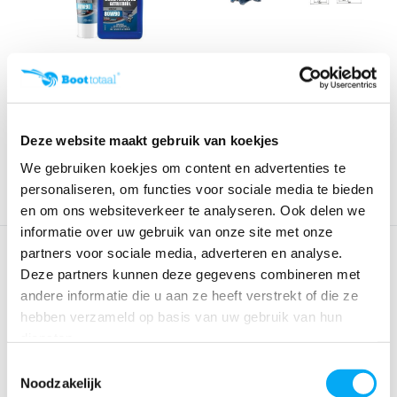
High Viscosity 80W90
Aandrijfset | 5000-220V-
Staartstukolie
beroepsv/schroef...
Klik voor voorraad info
Klik voor voorraad info
€ 24,95
€ 403,66
Deze website maakt gebruik van koekjes
We gebruiken koekjes om content en advertenties te
personaliseren, om functies voor sociale media te bieden
en om ons websiteverkeer te analyseren. Ook delen we
informatie over uw gebruik van onze site met onze
partners voor sociale media, adverteren en analyse.
Deze partners kunnen deze gegevens combineren met
andere informatie die u aan ze heeft verstrekt of die ze
hebben verzameld op basis van uw gebruik van hun
diensten.
Toestemmingsselectie
Noodzakelijk