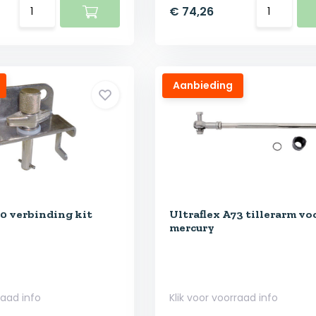
€ 74,26
Aanbieding
50 verbinding kit
Ultraflex A73 tillerarm vo
mercury
raad info
Klik voor voorraad info