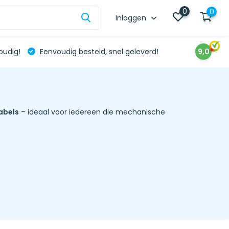
0
0
Inloggen
oudig!
Eenvoudig besteld, snel geleverd!
9,0
abels
– ideaal voor iedereen die mechanische