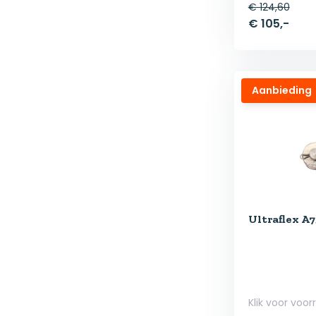
€ 124,60
€ 105,-
Aanbieding
Ultraflex A
Klik voor voor