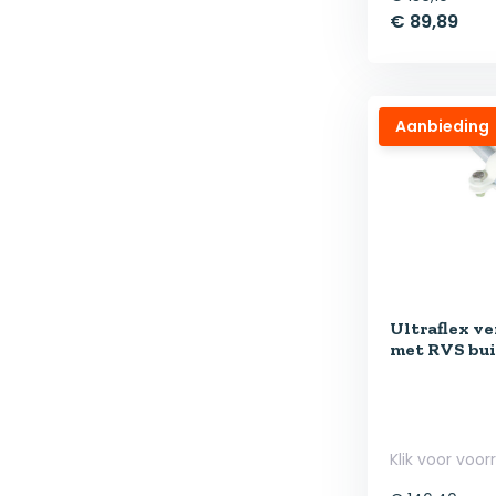
€ 89,89
Aanbieding
Ultraflex v
met RVS bui
Klik voor voor