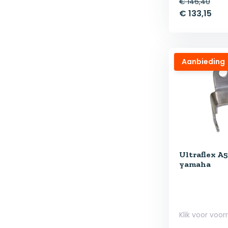
€ 146,40
€ 133,15
Aanbieding
Ultraflex A
yamaha
Klik voor voor