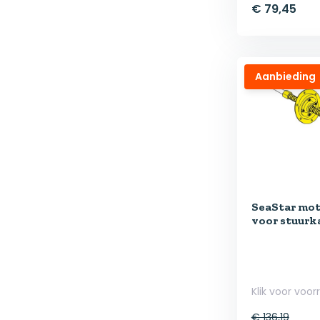
€ 79,45
Aanbieding
SeaStar mo
voor stuurk
Klik voor voor
€ 136,19