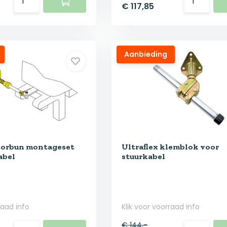
€ 117,85
Aanbieding
torbun montageset
Ultraflex klemblok voor
abel
stuurkabel
raad info
Klik voor voorraad info
€ 144,-