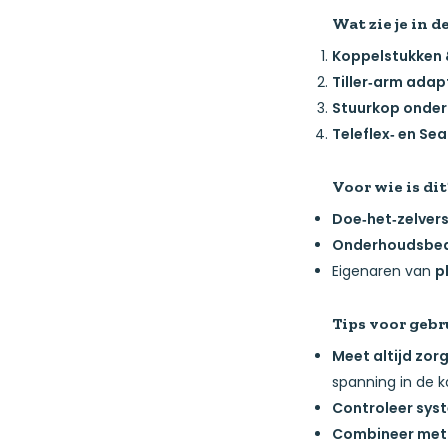
Wat zie je in d
Koppelstukken 
Tiller‑arm adap
Stuurkop onder
Teleflex‑ en Se
Voor wie is dit
Doe‑het‑zelver
Onderhoudsbedr
Eigenaren van
p
Tips voor gebr
Meet altijd zor
spanning in de k
Controleer sys
Combineer met