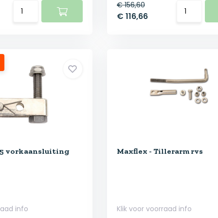
€ 156,60
€ 116,66
75 vorkaansluiting
Maxflex - Tillerarm rvs
raad info
Klik voor voorraad info