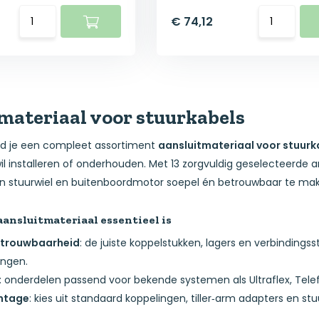
€ 74,12
materiaal voor stuurkabels
ind je een compleet assortiment
aansluitmateriaal voor stuurk
il installeren of onderhouden. Met 13 zorgvuldig geselecteerde a
en stuurwiel en buitenboordmotor soepel én betrouwbaar te ma
nsluitmateriaal essentieel is
betrouwbaarheid
: de juiste koppelstukken, lagers en verbinding
ingen.
: onderdelen passend voor bekende systemen als Ultraflex, Telef
ntage
: kies uit standaard koppelingen, tiller‑arm adapters en st