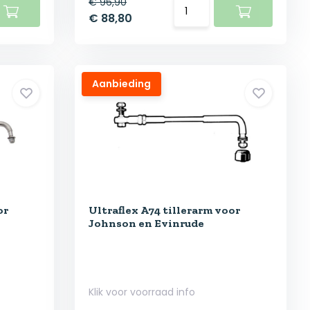
€ 96,90
€ 88,80
Aanbieding
or
Ultraflex A74 tillerarm voor
Johnson en Evinrude
Klik voor voorraad info