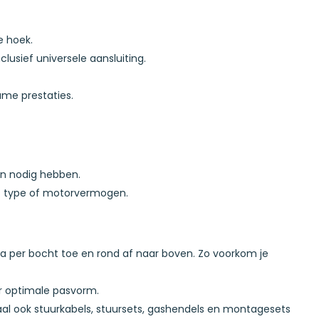
e hoek.
lusief universele aansluiting.
ame prestaties.
n nodig hebben.
t type of motorvermogen.
ra per bocht toe en rond af naar boven. Zo voorkom je
or optimale pasvorm.
otaal ook stuurkabels, stuursets, gashendels en montagesets