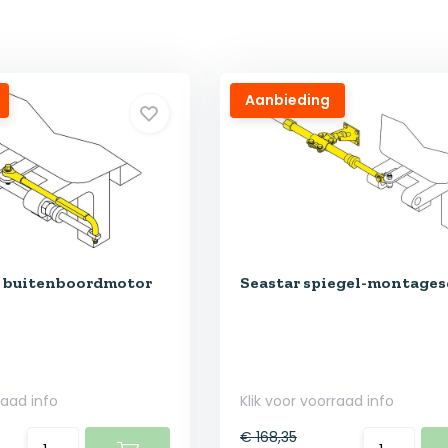
Aanbieding
g buitenboordmotor
Seastar spiegel-montages
raad info
Klik voor voorraad info
€ 168,35