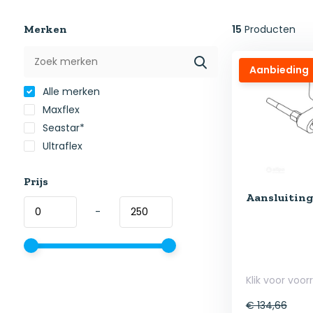
Merken
15
Producten
Aanbieding
Alle merken
Maxflex
Seastar*
Ultraflex
Prijs
Aansluitin
-
Klik voor voor
€ 134,66