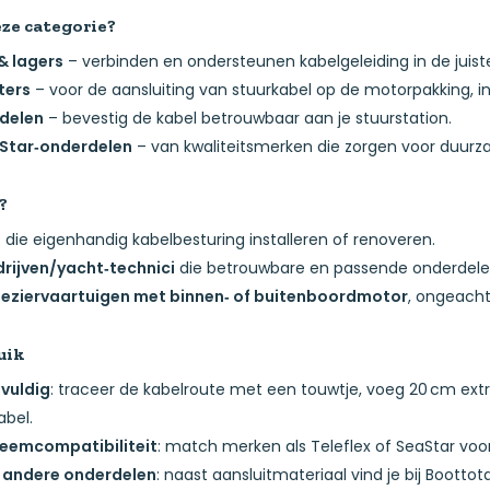
eze categorie?
& lagers
– verbinden en ondersteunen kabelgeleiding in de juist
ters
– voor de aansluiting van stuurkabel op de motorpakking, inc
delen
– bevestig de kabel betrouwbaar aan je stuurstation.
aStar‑onderdelen
– van kwaliteitsmerken die zorgen voor duurz
?
s
die eigenhandig kabelbesturing installeren of renoveren.
ijven/yacht‑technici
die betrouwbare en passende onderdele
leziervaartuigen met binnen‑ of buitenboordmotor
, ongeach
uik
gvuldig
: traceer de kabelroute met een touwtje, voeg 20 cm ext
abel
.
teemcompatibiliteit
: match merken als Teleflex of SeaStar vo
 andere onderdelen
: naast aansluitmateriaal vind je bij Boott