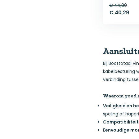
€ 44,80
€ 40,29
Aansluit
Bij Boottotaal v
kabelbesturing w
verbinding tuss
Waarom goed aa
Veiligheid en 
speling of haper
Compatibiliteit
Eenvoudige mo