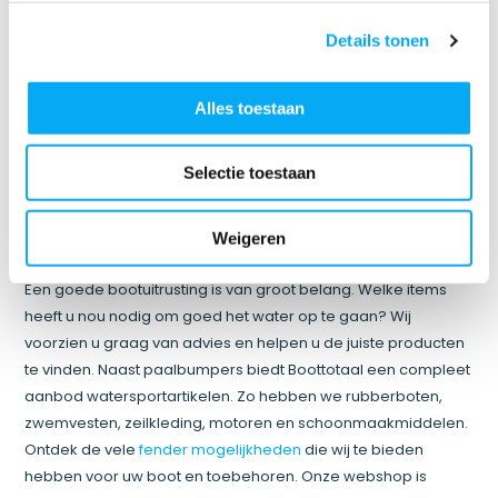
Steigerfenders
Details tonen
Ligt uw boot langere tijd aan de steiger?
Steigerfenders
zijn
dan onmisbaar. Een boot kan namelijk door de wind of zwaar
weer gemakkelijk tegen de steiger botsen en hierdoor
Alles toestaan
kunnen er krassen op de lak van de boot komen. Dit voorkomt
u door steigerfenders tussen de boot en de steiger te
Selectie toestaan
plaatsen. Ze zijn gemakkelijk te monteren en gaan jarenlang
mee. De meeste varianten zijn gemaakt van kunststof, dus
licht van gewicht en waterbestendig.
Weigeren
Het assortiment van Boottotaal
Een goede bootuitrusting is van groot belang. Welke items
heeft u nou nodig om goed het water op te gaan? Wij
voorzien u graag van advies en helpen u de juiste producten
te vinden. Naast paalbumpers biedt Boottotaal een compleet
aanbod watersportartikelen. Zo hebben we rubberboten,
zwemvesten, zeilkleding, motoren en schoonmaakmiddelen.
Ontdek de vele
fender mogelijkheden
die wij te bieden
hebben voor uw boot en toebehoren. Onze webshop is