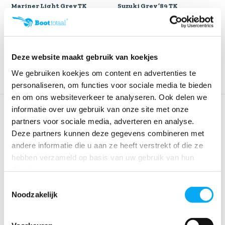
Mariner Light Grey TK
Suzuki Grey ’89 TK
Colorspray
Colorspray
Klik voor voorraad info
Klik voor voorraad info
€ 21,50
€ 19,95
€ 18,95
Deze website maakt gebruik van koekjes
We gebruiken koekjes om content en advertenties te
personaliseren, om functies voor sociale media te bieden
en om ons websiteverkeer te analyseren. Ook delen we
informatie over uw gebruik van onze site met onze
partners voor sociale media, adverteren en analyse.
Deze partners kunnen deze gegevens combineren met
andere informatie die u aan ze heeft verstrekt of die ze
hebben verzameld op basis van uw gebruik van hun
diensten.
Toestemmingsselectie
Suzuki Black Met TK
Volvo Penta Aquamatic TK
Noodzakelijk
Colorspray
Colorspray
Klik voor voorraad info
Klik voor voorraad info
€ 24,95
€ 19,95
€ 19,95