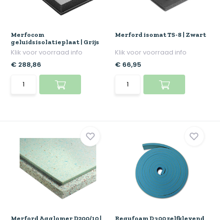
Merfocom
Merford isomat TS-8 | Zwart
geluidsisolatieplaat | Grijs
Klik voor voorraad info
Klik voor voorraad info
€ 288,86
€ 66,95
Merford Agglomer D200/10 |
Regufoam D300 zelfklevend