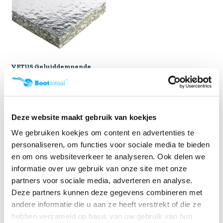
VETUS Geluiddempende
plaat
Bekijk Geluiddempende
plaat. Bekijk alle details...
Klik voor voorraad info
Deze website maakt gebruik van koekjes
€ 165,87
We gebruiken koekjes om content en advertenties te
personaliseren, om functies voor sociale media te bieden
en om ons websiteverkeer te analyseren. Ook delen we
informatie over uw gebruik van onze site met onze
partners voor sociale media, adverteren en analyse.
Deze partners kunnen deze gegevens combineren met
Isolatie
andere informatie die u aan ze heeft verstrekt of die ze
Geluidsoverlast is heel goed terug te dringen in uw
hebben verzameld op basis van uw gebruik van hun