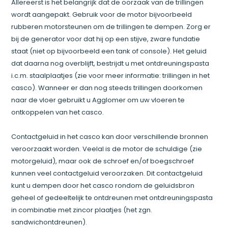
Allereerst is het belangrijk dat de oorzaak van de trillingen
wordt aangepakt. Gebruik voor de motor bijvoorbeeld
rubberen motorsteunen om de trillingen te dempen. Zorg er
bij de generator voor dat hij op een stijve, zware fundatie
staat (niet op bijvoorbeeld een tank of console). Het geluid
dat daarna nog overblijft, bestrijdt u met ontdreuningspasta
i.c.m. staalplaatjes (zie voor meer informatie: trillingen in het
casco). Wanneer er dan nog steeds trillingen doorkomen
naar de vloer gebruikt u Agglomer om uw vloeren te
ontkoppelen van het casco.
Contactgeluid in het casco kan door verschillende bronnen
veroorzaakt worden. Veelal is de motor de schuldige (zie
motorgeluid), maar ook de schroef en/of boegschroef
kunnen veel contactgeluid veroorzaken. Dit contactgeluid
kunt u dempen door het casco rondom de geluidsbron
geheel of gedeeltelijk te ontdreunen met ontdreuningspasta
in combinatie met zincor plaatjes (het zgn.
sandwichontdreunen).