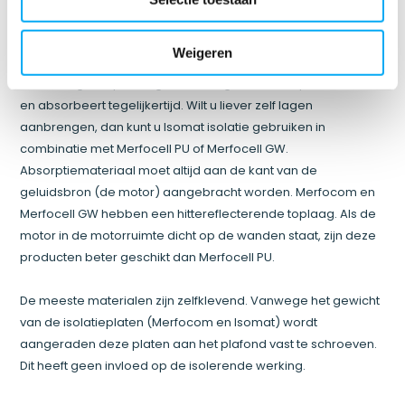
Tegengaan van luchtgeluid
Luchtgeluid vermindert u door isolatie- en absorptiemateriaal
Weigeren
toe te passen. De combinatieplaat Merfocom is de snelste en
eenvoudigste oplossing voor luchtgeluid. Deze plaat isoleert
en absorbeert tegelijkertijd. Wilt u liever zelf lagen
aanbrengen, dan kunt u Isomat isolatie gebruiken in
combinatie met Merfocell PU of Merfocell GW.
Absorptiemateriaal moet altijd aan de kant van de
geluidsbron (de motor) aangebracht worden. Merfocom en
Merfocell GW hebben een hittereflecterende toplaag. Als de
motor in de motorruimte dicht op de wanden staat, zijn deze
producten beter geschikt dan Merfocell PU.
De meeste materialen zijn zelfklevend. Vanwege het gewicht
van de isolatieplaten (Merfocom en Isomat) wordt
aangeraden deze platen aan het plafond vast te schroeven.
Dit heeft geen invloed op de isolerende werking.