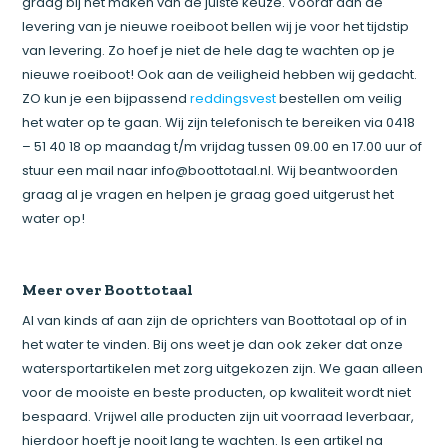
graag bij het maken van de juiste keuze. Vooraf aan de
levering van je nieuwe roeiboot bellen wij je voor het tijdstip
van levering. Zo hoef je niet de hele dag te wachten op je
nieuwe roeiboot! Ook aan de veiligheid hebben wij gedacht.
ZO kun je een bijpassend
reddingsvest
bestellen om veilig
het water op te gaan. Wij zijn telefonisch te bereiken via 0418
– 51 40 18 op maandag t/m vrijdag tussen 09.00 en 17.00 uur of
stuur een mail naar
info@boottotaal.nl
. Wij beantwoorden
graag al je vragen en helpen je graag goed uitgerust het
water op!
Meer over Boottotaal
Al van kinds af aan zijn de oprichters van Boottotaal op of in
het water te vinden. Bij ons weet je dan ook zeker dat onze
watersportartikelen met zorg uitgekozen zijn. We gaan alleen
voor de mooiste en beste producten, op kwaliteit wordt niet
bespaard. Vrijwel alle producten zijn uit voorraad leverbaar,
hierdoor hoeft je nooit lang te wachten. Is een artikel na