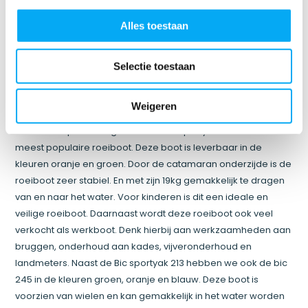
gemaakt van polyethyleen, deze roeiboten kunnen wel tegen
een stootje. We leveren de roeiboten van diverse
Alles toestaan
gerenommeerde merken als Bic, Whaly en FunYak. Alle
roeiboten worden uit voorraad geleverd en worden gratis bij
Selectie toestaan
je thuis bezorgd.
Roeiboot Bic Sportyak
Weigeren
De roeiboten van Bic
staan bekend om hun uitstekende
kwaliteit en praktisch gebruik. De Bic sportyak 213 is onze
meest populaire roeiboot. Deze boot is leverbaar in de
kleuren oranje en groen. Door de catamaran onderzijde is de
roeiboot zeer stabiel. En met zijn 19kg gemakkelijk te dragen
van en naar het water. Voor kinderen is dit een ideale en
veilige roeiboot. Daarnaast wordt deze roeiboot ook veel
verkocht als werkboot. Denk hierbij aan werkzaamheden aan
bruggen, onderhoud aan kades, vijveronderhoud en
landmeters. Naast de Bic sportyak 213 hebben we ook de bic
245 in de kleuren groen, oranje en blauw. Deze boot is
voorzien van wielen en kan gemakkelijk in het water worden