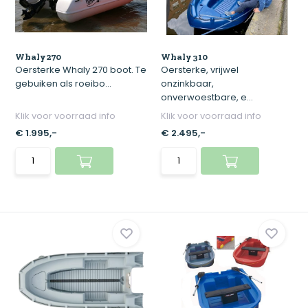
Whaly 270
Whaly 310
Oersterke Whaly 270 boot. Te
Oersterke, vrijwel
gebuiken als roeibo...
onzinkbaar,
onverwoestbare, e...
Klik voor voorraad info
Klik voor voorraad info
€ 1.995,-
€ 2.495,-