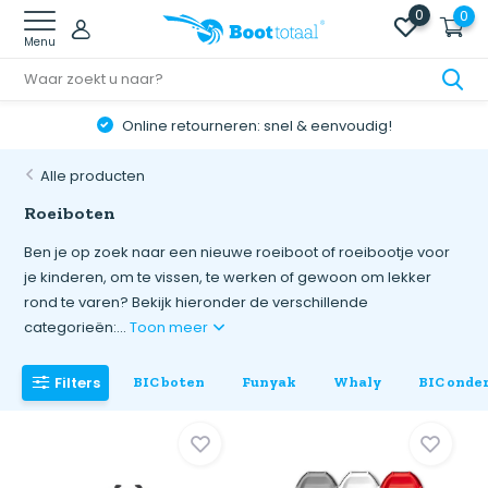
0
0
Menu
Online retourneren: snel & eenvoudig!
Alle producten
Roeiboten
Ben je op zoek naar een nieuwe roeiboot of roeibootje voor
je kinderen, om te vissen, te werken of gewoon om lekker
rond te varen? Bekijk hieronder de verschillende
categorieën:...
Toon meer
Filters
BIC boten
Funyak
Whaly
BIC onde