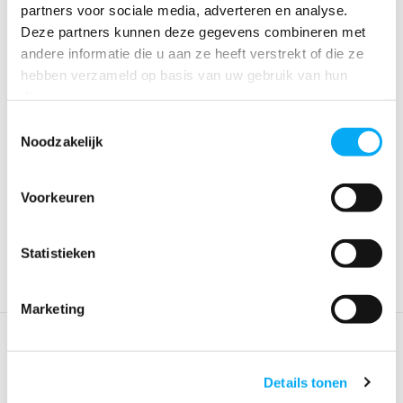
partners voor sociale media, adverteren en analyse.
Deze partners kunnen deze gegevens combineren met
andere informatie die u aan ze heeft verstrekt of die ze
hebben verzameld op basis van uw gebruik van hun
diensten.
Toestemmingsselectie
Noodzakelijk
Whaly bankje
Bankje voor Fun Yak
Coralline
Klik voor voorraad info
Klik voor voorraad info
Voorkeuren
€ 179,-
€ 59,-
Statistieken
Marketing
Roeiboten
Details tonen
Boottotaal heeft een ruim assortiment aan roeiboten