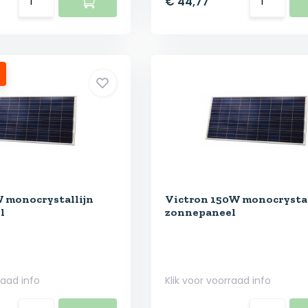
€ 44,77
 monocrystallijn
Victron 150W monocrystal
l
zonnepaneel
raad info
Klik voor voorraad info