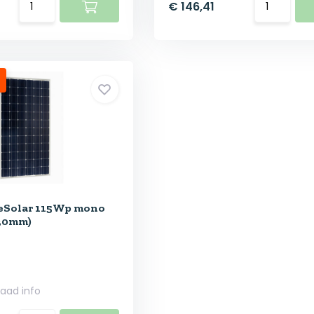
€ 146,41
ueSolar 115Wp mono
30mm)
raad info