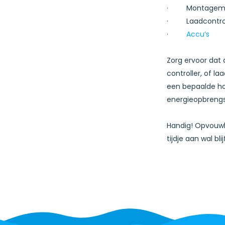
· Montagemat
· Laadcontrol
·
Accu’s
Zorg ervoor dat 
controller, of l
een bepaalde hoe
energieopbrengs
Handig! Opvouwb
tijdje aan wal blij