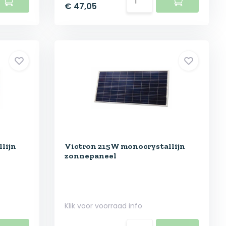
€ 47,05
lijn
Victron 215W monocrystallijn
zonnepaneel
Klik voor voorraad info