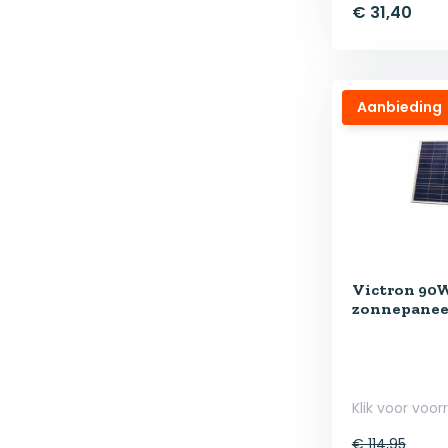
€ 31,40
Aanbieding
Victron 90W
zonnepanee
Klik voor voor
€ 114,95