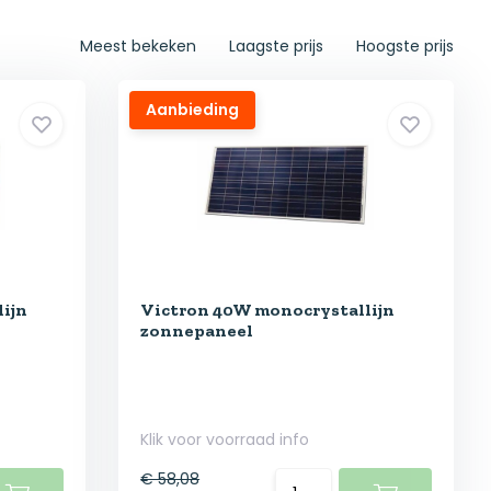
Meest bekeken
Laagste prijs
Hoogste prijs
Aanbieding
ijn
Victron 40W monocrystallijn
zonnepaneel
Klik voor voorraad info
€ 58,08