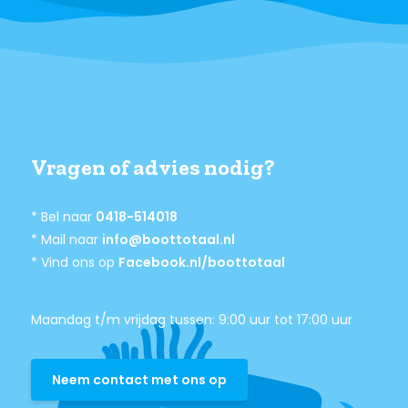
Vragen of advies nodig?
* Bel naar
0418-514018
* Mail naar
info@boottotaal.nl
* Vind ons op
Facebook.nl/boottotaal
Maandag t/m vrijdag tussen: 9:00 uur tot 17:00 uur
Neem contact met ons op