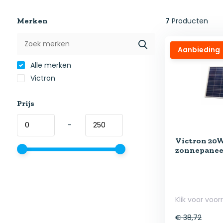
Merken
7
Producten
Aanbieding
Alle merken
Victron
Prijs
-
Victron 20W
zonnepanee
Klik voor voor
€ 38,72