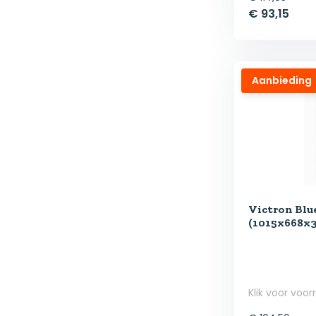
€ 93,15
Aanbieding
Victron Bl
(1015x668x
Klik voor voor