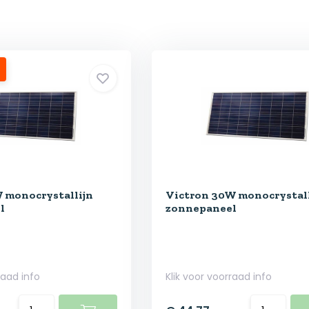
 monocrystallijn
Victron 30W monocrystall
l
zonnepaneel
raad info
Klik voor voorraad info