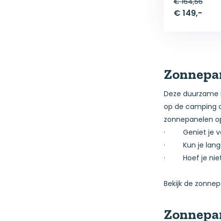
€ 164,56
€ 149,-
Zonnepan
Deze duurzame m
op de camping o
zonnepanelen op
· Geniet je van
· Kun je langer
· Hoef je niet 
Bekijk de zonnep
Zonnepan