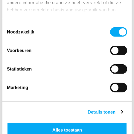
andere informatie die u aan ze heeft verstrekt of die ze
hebben verzameld op basis van uw gebruik van hun
diensten.
Toestemmingsselectie
Steigerfender /
Steigerbumper halfrond
Noodzakelijk
steigerbumper 400 Navy
Ø18 x 40 cm wit
Klik voor voorraad info
Klik voor voorraad info
€ 52,33
€ 54,05
Voorkeuren
Statistieken
Marketing
Details tonen
Alles toestaan