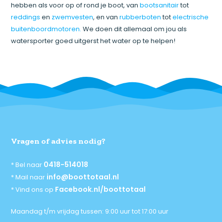
hebben als voor op of rond je boot, van
bootsanitair
tot
reddings
en
zwemvesten
, en van
rubberboten
tot
electrische
buitenboordmotoren.
We doen dit allemaal om jou als
watersporter goed uitgerst het water op te helpen!
Vragen of advies nodig?
0418-514018
* Bel naar
info@boottotaal.nl
* Mail naar
Facebook.nl/boottotaal
* Vind ons op
Maandag t/m vrijdag tussen: 9:00 uur tot 17:00 uur