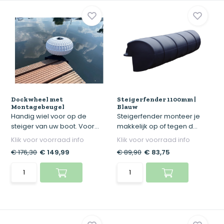
Dockwheel met
Steigerfender 1100mm |
Montagebeugel
Blauw
Handig wiel voor op de
Steigerfender monteer je
steiger van uw boot. Voor...
makkelijk op of tegen d...
Klik voor voorraad info
Klik voor voorraad info
€ 176,30
€ 149,99
€ 89,90
€ 83,75