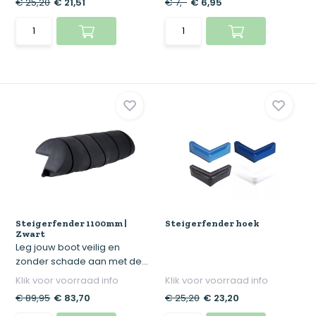
€ 25,20
€ 21,51
€ 7,-
€ 6,95
Steigerfender 1100mm |
Steigerfender hoek
Zwart
Leg jouw boot veilig en
zonder schade aan met de...
Klik voor voorraad info
Klik voor voorraad info
€ 89,95
€ 83,70
€ 25,20
€ 23,20