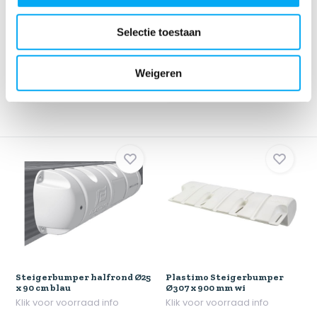
Steigerbumper halfrond
Steigerbumper halfrond Ø25
Ø18 x 40 cm blau
x 90 cm wit
Selectie toestaan
Klik voor voorraad info
Klik voor voorraad info
€ 51,35
€ 109,90
Weigeren
Steigerbumper halfrond Ø25
Plastimo Steigerbumper
x 90 cm blau
Ø307 x 900 mm wi
Klik voor voorraad info
Klik voor voorraad info