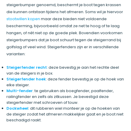
steigerbumper genoemd, beschermt je boot tegen krassen
die kunnen ontstaan tijdens het afmeren. Soms wil je hiervoor
stootwillen kopen
maar deze bieden niet voldoende
bescherming, bijvoorbeeld omdat ze net te hoog of te laag
hangen, of nét niet op de goede plek. Bovendien voorkomen
steigerbumpers dat je boot schuurt tegen de steigerrand bij
golfslag of veel wind. Steigerfenders zijn er in verschillende
varianten:
Steigerfender recht
: deze bevestig je aan het rechte deel
van de steigers in je box.
Steigerfender hoek
: deze fender bevestig je op de hoek van
elke steiger.
Multi-fender
: te gebruiken als boegfender, paalfender,
railingfender en zelfs als zitkussen. Je bevestigd deze
steigerfender met schroeven of touw.
Dockwheel
: dit rubberen wiel monteer je op de hoeken van
de steiger zodat het afmeren makkelijker gaat en je boot niet
beschadigd raakt.