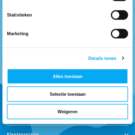
Facebook.nl/boottotaal
* Vind ons op
Statistieken
Maandag t/m vrijdag tussen: 9:00 uur tot 17:00 uur
Marketing
Neem contact met
ons op
Details tonen
Alles toestaan
Ontvang onze tips om goed uitgerust het water op te gaan.
Selectie toestaan
Abonneer
Weigeren
* Lees hier de wettelijke beperkingen
Klantenservice