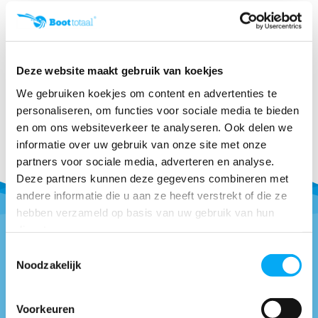
Marine versterkte antenne
Klik voor voorraad info
€ 31,50
Deze website maakt gebruik van koekjes
We gebruiken koekjes om content en advertenties te
personaliseren, om functies voor sociale media te bieden
en om ons websiteverkeer te analyseren. Ook delen we
informatie over uw gebruik van onze site met onze
partners voor sociale media, adverteren en analyse.
Deze partners kunnen deze gegevens combineren met
andere informatie die u aan ze heeft verstrekt of die ze
hebben verzameld op basis van uw gebruik van hun
diensten.
Toestemmingsselectie
Vragen of advies nodig?
Noodzakelijk
0418-514018
* Bel naar
Voorkeuren
info@boottotaal.nl
* Mail naar