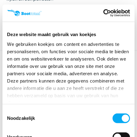
Klik voor voorraad info
Klik voor voorraad info
€ 109,99
€ 162,95
€ 99,95
Deze website maakt gebruik van koekjes
We gebruiken koekjes om content en advertenties te
personaliseren, om functies voor sociale media te bieden
en om ons websiteverkeer te analyseren. Ook delen we
informatie over uw gebruik van onze site met onze
partners voor sociale media, adverteren en analyse.
Deze partners kunnen deze gegevens combineren met
andere informatie die u aan ze heeft verstrekt of die ze
hebben verzameld op basis van uw gebruik van hun
diensten.
Jobe Easy Boating Pakket
Jobe Universeel Zwemvest
Toestemmingsselectie
Teal
Noodzakelijk
Sterk nylon en PE-schuim
gemengd in een lichtgew...
Klik voor voorraad info
Klik voor voorraad info