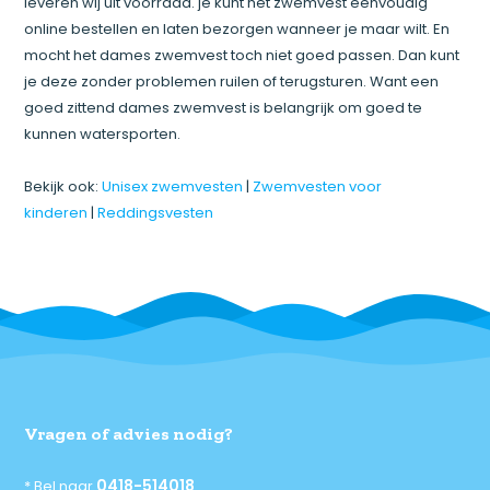
leveren wij uit voorraad. je kunt het zwemvest eenvoudig
online bestellen en laten bezorgen wanneer je maar wilt. En
mocht het dames zwemvest toch niet goed passen. Dan kunt
je deze zonder problemen ruilen of terugsturen. Want een
goed zittend dames zwemvest is belangrijk om goed te
kunnen watersporten.
Bekijk ook:
Unisex zwemvesten
|
Zwemvesten voor
kinderen
|
Reddingsvesten
Vragen of advies nodig?
0418-514018
* Bel naar