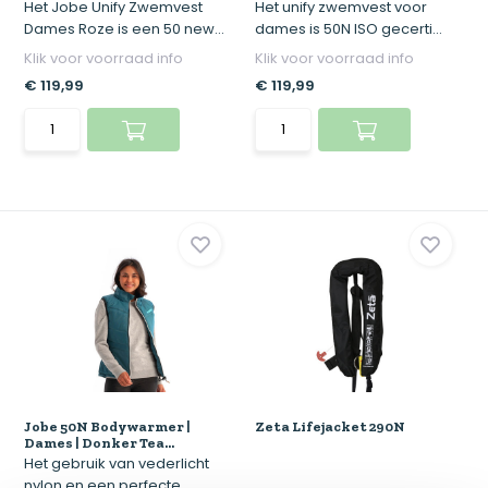
Het Jobe Unify Zwemvest
Het unify zwemvest voor
Dames Roze is een 50 new...
dames is 50N ISO gecerti...
Klik voor voorraad info
Klik voor voorraad info
€ 119,99
€ 119,99
Jobe 50N Bodywarmer |
Zeta Lifejacket 290N
Dames | Donker Tea...
Het gebruik van vederlicht
nylon en een perfecte...