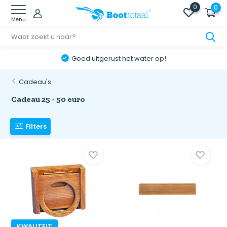
0
0
Menu
Online retourneren: snel & eenvoudig!
Cadeau's
Cadeau 25 - 50 euro
Filters
KWALITEIT