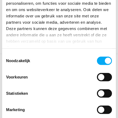
personaliseren, om functies voor sociale media te bieden
en om ons websiteverkeer te analyseren. Ook delen we
GPS houder
Telefoonhouder teak
informatie over uw gebruik van onze site met onze
Klik voor voorraad info
Klik voor voorraad info
partners voor sociale media, adverteren en analyse.
€ 36,95
€ 36,51
Deze partners kunnen deze gegevens combineren met
andere informatie die u aan ze heeft verstrekt of die ze
hebben verzameld op basis van uw gebruik van hun
diensten.
Toestemmingsselectie
Noodzakelijk
Voorkeuren
Statistieken
Cobb Premier/Pro tas XL
Tas voor Cobb Premier/Pro
Marketing
camouflage
tas XL zebra
Klik voor voorraad info
Klik voor voorraad info