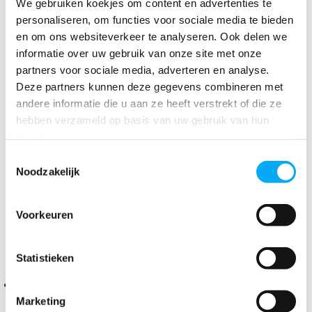
We gebruiken koekjes om content en advertenties te
€ 184,27
personaliseren, om functies voor sociale media te bieden
en om ons websiteverkeer te analyseren. Ook delen we
informatie over uw gebruik van onze site met onze
partners voor sociale media, adverteren en analyse.
Deze partners kunnen deze gegevens combineren met
andere informatie die u aan ze heeft verstrekt of die ze
hebben verzameld op basis van uw gebruik van hun
Stopkabel
diensten.
Een
stopkabel
voor een boot is een belangrijk onderdeel
Toestemmingsselectie
van de bediening van de motor, met name bij boten die
Noodzakelijk
een mechanische motorstop hebben. De stopkabel zorgt
ervoor dat je de motor handmatig kunt uitschakelen
door de brandstoftoevoer af te sluiten. Dit systeem wordt
Voorkeuren
vaak toegepast bij dieselmotoren.
Statistieken
Functie van een stopkabel:
Brandstofafsluiting:
Wanneer je de kabel trekt, wordt de
brandstoftoevoer naar de motor onderbroken, wat
Marketing