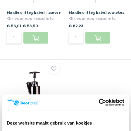
Maxflex - Stopkabel 9 meter
Maxflex - Stopkabel 10 meter
Klik voor voorraad info
Klik voor voorraad info
€ 56,01
€ 53,50
€ 62,23
SeaStar T-Handle (DC)
verchroomd voor ...
Deze website maakt gebruik van koekjes
Klik voor voorraad info