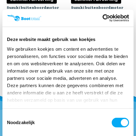
Suzuki buitenboordmotor
Suzuki buitenboordmotor
9.9 pk – DF9B ...
9.9 pk – DF9B ...
✅ 6 jaar garantie
✅ 6 jaar garantie
✅ incl 12l externe benzin...
✅ incl 12l externe benzin...
Klik voor voorraad info
Klik voor voorraad info
Deze website maakt gebruik van koekjes
€ 3.249,-
€ 2.999,-
€ 3.249,-
€ 2.999,-
We gebruiken koekjes om content en advertenties te
personaliseren, om functies voor sociale media te bieden
en om ons websiteverkeer te analyseren. Ook delen we
informatie over uw gebruik van onze site met onze
partners voor sociale media, adverteren en analyse.
Deze partners kunnen deze gegevens combineren met
andere informatie die u aan ze heeft verstrekt of die ze
hebben verzameld op basis van uw gebruik van hun
diensten.
Toestemmingsselectie
Noodzakelijk
Vragen of advies nodig?