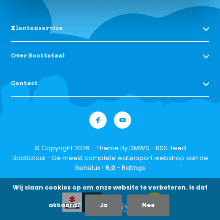
Klantenservice
Over Boottotaal
Contact
© Copyright 2026 - Theme By
DMWS
-
RSS-feed
Boottotaal - De meest complete watersport webshop van de
Benelux !
9,0
- Ratings
Wij slaan cookies op om onze website te verbeteren. Is dat
akkoord?
Ja
Nee