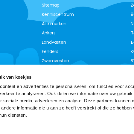
Sitemap
Z
Kenniscentrum
8
Alle merken
N
Ankers
T
Landvasten
E
Fenders
K
Zwemvesten
B
ik van koekjes
ontent en advertenties te personaliseren, om functies voor soci
erkeer te analyseren. Ook delen we informatie over uw gebruik
or sociale media, adverteren en analyse. Deze partners kunnen 
ndere informatie die u aan ze heeft verstrekt of die ze hebben
hun diensten.
© Copyright 2026 - Theme By
DMWS
-
RSS-feed
Boottotaal - De meest complete watersport webshop
van de Benelux !
9,0
- Ratings