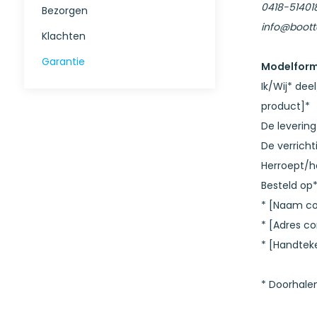
0418-51401
Bezorgen
info@bootto
Klachten
Garantie
Modelformu
Ik/Wij* de
product]*
De levering
De verricht
Herroept/h
Besteld op*
* [Naam c
* [Adres c
* [Handtek
* Doorhalen