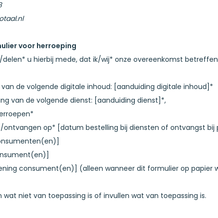
8
taal.nl
lier voor herroeping
el/delen* u hierbij mede, dat ik/wij* onze overeenkomst betreff
 van de volgende digitale inhoud: [aanduiding digitale inhoud]*
ing van de volgende dienst: [aanduiding dienst]*,
erroepen*
/ontvangen op* [datum bestelling bij diensten of ontvangst bij
onsumenten(en)]
onsument(en)]
ening consument(en)] (alleen wanneer dit formulier op papier 
 wat niet van toepassing is of invullen wat van toepassing is.