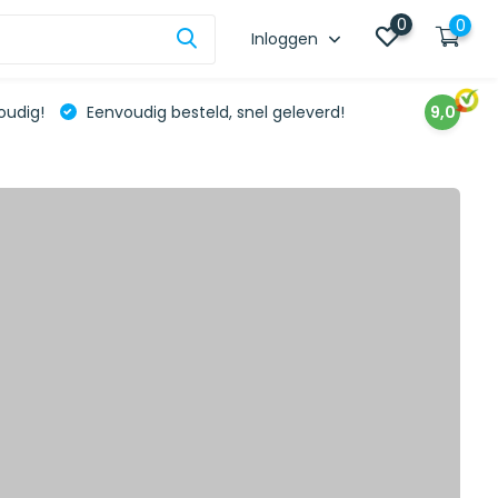
0
0
Inloggen
oudig!
Eenvoudig besteld, snel geleverd!
9,0