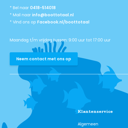
* Bel naar
0418-514018
* Mail naar
info@boottotaal.nl
* Vind ons op
Facebook.nl/boottotaal
Maandag t/m vrijdag tussen: 9:00 uur tot 17:00 uur
Neem contact met ons op
Klantenservice
Algemeen