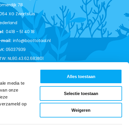
omerdijk 78
064 XG Zwartsluis
ederland
el:
0418 - 51 40 18
-mail:
info@boottotaal.nl
vK: 05037939
TW: NL80.43.62.683B01
Alles toestaan
ale media te
 van onze
Selectie toestaan
deze
 verzameld op
Weigeren