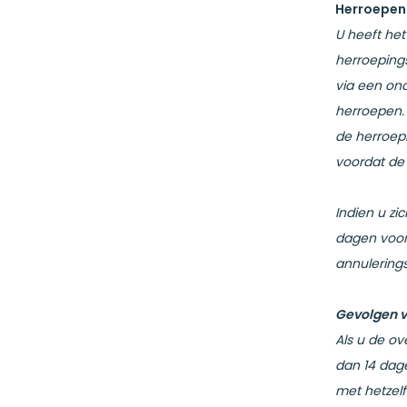
Herroepen 
U heeft he
herroepings
via een ond
herroepen. 
de herroep
voordat de 
Indien u zi
dagen voor
annulering
Gevolgen v
Als u de ov
dan 14 dage
met hetzelf