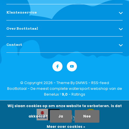
Klantenservice
Over Boottotaal
Contact
© Copyright 2026 - Theme By
DMWS
-
RSS-feed
Boottotaal - De meest complete watersport webshop van de
Benelux !
9,0
- Ratings
Wij slaan cookies op om onze website te verbeteren. Is dat
akkoord?
Ja
Nee
Meer over cookies »