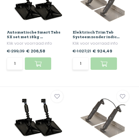
Automatische Smart Tabs
Elektrisch Trim Tab
SX set met 18kg ...
Systeem zonder indic...
Klik voor voorraad info
Klik voor voorraad info
€ 299,39
€ 206,58
€ 1.027,21
€ 924,49