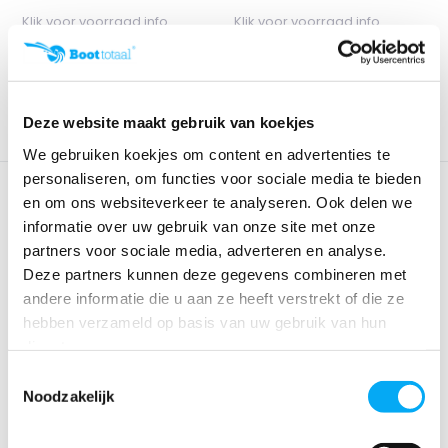
Klik voor voorraad info
Klik voor voorraad info
€ 349,-
€ 240,09
€ 179,-
Deze website maakt gebruik van koekjes
We gebruiken koekjes om content en advertenties te
personaliseren, om functies voor sociale media te bieden
en om ons websiteverkeer te analyseren. Ook delen we
Trimtabs
informatie over uw gebruik van onze site met onze
Trim tabs, ook wel trimplaten genoemd, monteert je aan de
partners voor sociale media, adverteren en analyse.
onderkant van de spiegel. Deze trimplaten zorgen ervoor dat
Deze partners kunnen deze gegevens combineren met
je boot soepeler, sneller en stabieler vaart. Bij Boottotaal
andere informatie die u aan ze heeft verstrekt of die ze
hebben we automatische en elektrische trim tabs. De
hebben verzameld op basis van uw gebruik van hun
elektrische trim tabs van Allpa hebben we met en zonder
diensten.
indicator.
Toestemmingsselectie
Hoe werken elektrische trimplaten?
Noodzakelijk
Trimplaten kun je op vrijwel elke (motor)boot monteren. Of je
nu snelle boot heeft of een sloep, trimplaten zorgen voor