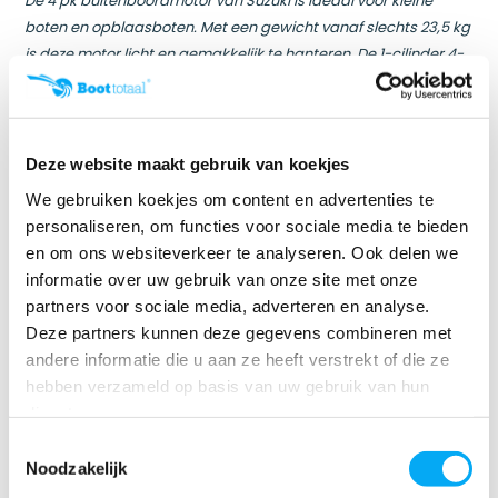
De 4 pk buitenboordmotor van Suzuki is ideaal voor kleine
boten en opblaasboten. Met een gewicht vanaf slechts 23,5 kg
is deze motor licht en gemakkelijk te hanteren. De 1-cilinder 4-
takt motor met een cilinderinhoud van 138 cm³ biedt
uitstekende prestaties en een laag brandstofverbruik, terwijl
hij voldoet aan strenge milieunormen.
Deze website maakt gebruik van koekjes
Belangrijkste kenmerken 4 pk buitenboordmotor
We gebruiken koekjes om content en advertenties te
De Suzuki DF4A 4 pk buitenboordmotor biedt een
personaliseren, om functies voor sociale media te bieden
indrukwekkende combinatie van kracht en gebruiksgemak
en om ons websiteverkeer te analyseren. Ook delen we
voor kleine boten en opblaasboten. Met zijn krachtige
informatie over uw gebruik van onze site met onze
eencilinder motor, de grootste in zijn klasse, geniet je van
partners voor sociale media, adverteren en analyse.
uitstekende acceleratie en efficiënt brandstofverbruik. Het
Deze partners kunnen deze gegevens combineren met
lichte en compacte ontwerp maakt hem zeer draagbaar en
andere informatie die u aan ze heeft verstrekt of die ze
gemakkelijk te bedienen, terwijl het handige kantelsysteem,
hebben verzameld op basis van uw gebruik van hun
de digitale condensatorontsteking en ergonomische
diensten.
handvatten het gebruiksgemak vergroten. De DF4A is
Toestemmingsselectie
uitgerust met een betrouwbaar smeringssysteem inclusief
Noodzakelijk
extra oliefilter, wat zorgt voor optimale smering en lange