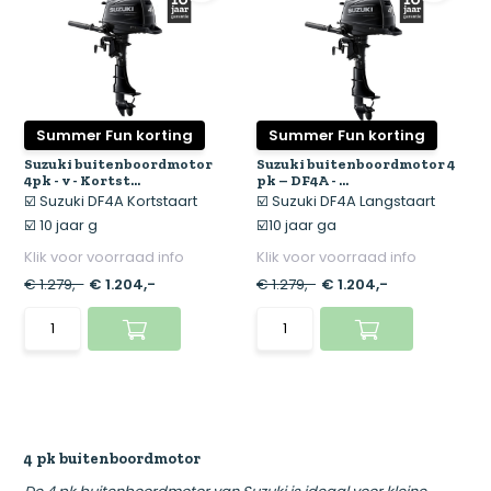
Summer Fun korting
Summer Fun korting
Suzuki buitenboordmotor
Suzuki buitenboordmotor 4
4pk - v - Kortst...
pk – DF4A - ...
☑️ Suzuki DF4A Kortstaart
☑️ Suzuki DF4A Langstaart
☑️ 10 jaar g
☑️10 jaar ga
Klik voor voorraad info
Klik voor voorraad info
€ 1.279,-
€ 1.204,-
€ 1.279,-
€ 1.204,-
4 pk buitenboordmotor