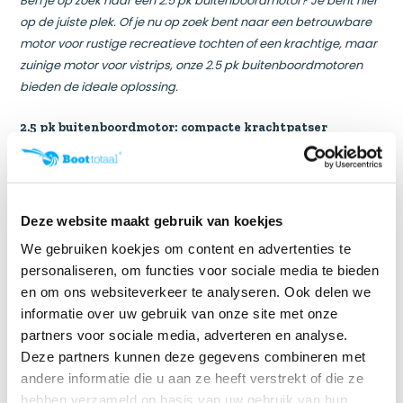
Ben je op zoek naar een 2.5 pk buitenboordmotor? Je bent hier
op de juiste plek. Of je nu op zoek bent naar een betrouwbare
motor voor rustige recreatieve tochten of een krachtige, maar
zuinige motor voor vistrips, onze 2.5 pk buitenboordmotoren
bieden de ideale oplossing.
2.5 pk buitenboordmotor: compacte krachtpatser
De Suzuki DF2.5 buitenboordmotor is een compacte
krachtpatser. Met een gewicht van slechts 13 kg en een
handige grote handgreep aan de achterkant, is deze motor
eenvoudig te hanteren en te vervoeren. Het ergonomische
Deze website maakt gebruik van koekjes
ontwerp, inclusief vier trimposities, maakt het kantelen en
We gebruiken koekjes om content en advertenties te
aanpassen van de motor aan verschillende
personaliseren, om functies voor sociale media te bieden
wateromstandigheden gemakkelijk. Dankzij Suzuki's
en om ons websiteverkeer te analyseren. Ook delen we
geavanceerde 4-takt technologie vaar je milieuvriendelijk
informatie over uw gebruik van onze site met onze
zonder concessies te doen aan de prestaties.
partners voor sociale media, adverteren en analyse.
Deze partners kunnen deze gegevens combineren met
2.5 pk buitenboordmotor: gebruiksgemak en vaarplezier
andere informatie die u aan ze heeft verstrekt of die ze
De 2.5 pk buitenboordmotor is ontworpen voor
hebben verzameld op basis van uw gebruik van hun