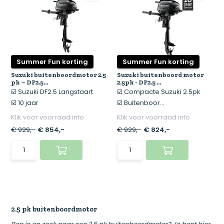
Summer Fun korting
Summer Fun korting
Suzuki buitenboordmotor 2.5
Suzuki buitenboord motor
pk – DF2.5...
2.5pk - DF2.5 ...
☑️ Suzuki DF2.5 Langstaart
☑️ Compacte Suzuki 2.5pk
☑️ 10 jaar
☑️ Buitenboor...
Klik voor voorraad info
Klik voor voorraad info
€ 929,-
€ 854,-
€ 929,-
€ 824,-
2.5 pk buitenboordmotor