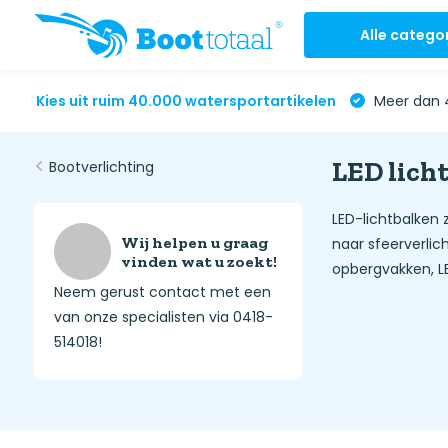
Alle catego
Kies uit ruim 40.000 watersportartikelen
Meer dan 4
LED lich
Bootverlichting
LED-lichtbalken z
Wij helpen u graag
naar sfeerverlic
vinden wat u zoekt!
opbergvakken, LE
Neem gerust contact met een
van onze specialisten via 0418-
514018!