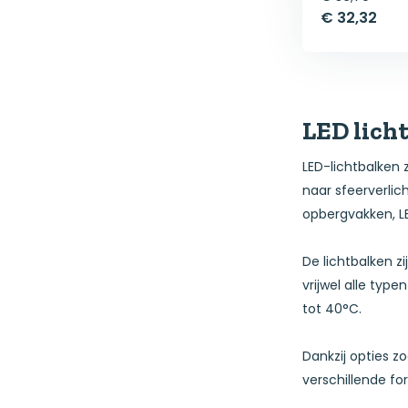
€ 32,32
LED lich
LED-lichtbalken z
naar sfeerverlic
opbergvakken, LE
De lichtbalken z
vrijwel alle ty
tot 40°C.
Dankzij opties z
verschillende fo