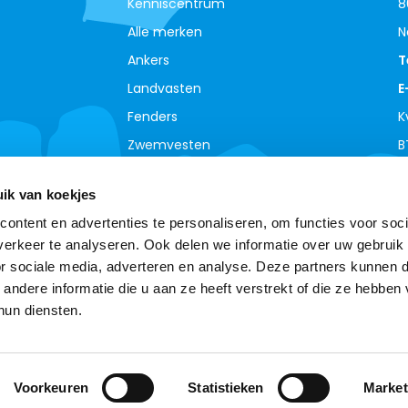
Kenniscentrum
8
Alle merken
N
Ankers
T
Landvasten
E
Fenders
K
Zwemvesten
B
ik van koekjes
ontent en advertenties te personaliseren, om functies voor soci
erkeer te analyseren. Ook delen we informatie over uw gebruik
or sociale media, adverteren en analyse. Deze partners kunnen 
ndere informatie die u aan ze heeft verstrekt of die ze hebben
hun diensten.
© Copyright 2026 - Theme By
DMWS
-
RSS-feed
Boottotaal - De meest complete watersport webshop
van de Benelux !
9,0
- Ratings
Voorkeuren
Statistieken
Market
e website te verbeteren. Is dat akkoord?
Ja
Nee