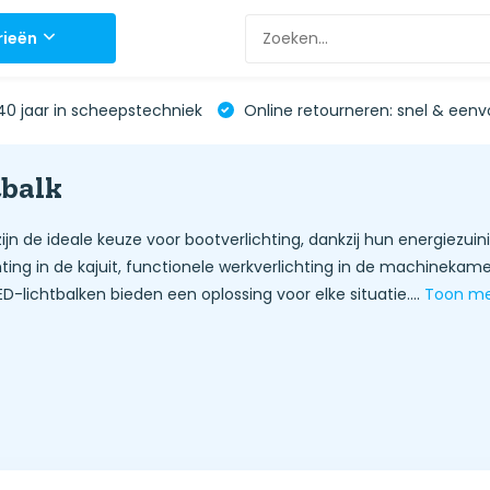
rieën
0 jaar in scheepstechniek
Online retourneren: snel & eenv
tbalk
ijn de ideale keuze voor bootverlichting, dankzij hun energiezuin
hting in de kajuit, functionele werkverlichting in de machineka
D-lichtbalken bieden een oplossing voor elke situatie....
Toon m