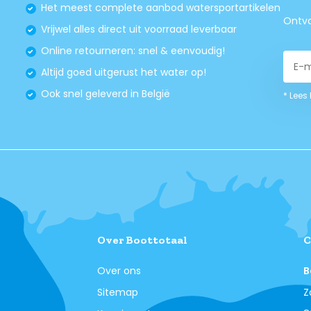
Het meest complete aanbod watersportartikelen
Ontva
Vrijwel alles direct uit voorraad leverbaar
Online retourneren: snel & eenvoudig!
Altijd goed uitgerust het water op!
Ook snel geleverd in België
* Lees
Over Boottotaal
C
Over ons
B
Sitemap
Z