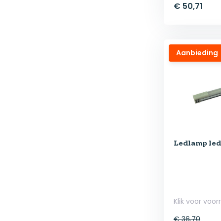
€ 50,71
Aanbieding
Ledlamp led4
Klik voor voor
€ 36,70