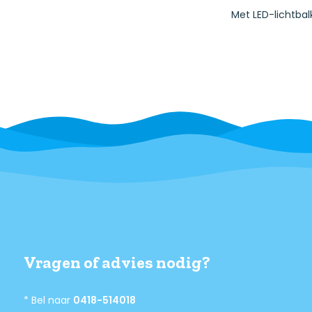
Met LED-lichtbal
Vragen of advies nodig?
* Bel naar
0418-514018