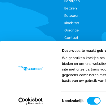
Bezorgen
Betalen
Retouren
Klachten
Garantie
Contact
Annuleer je bestelling
Deze website maakt gebru
We gebruiken koekjes om c
bieden en om ons websitev
site met onze partners vo
gegevens combineren met a
basis van uw gebruik van 
Toestemmingsselectie
Noodzakelijk
Wij slaan cookies op om onz