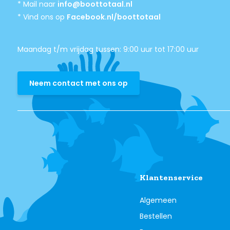
* Mail naar
info@boottotaal.nl
* Vind ons op
Facebook.nl/boottotaal
Maandag t/m vrijdag tussen: 9:00 uur tot 17:00 uur
Neem contact met ons op
Klantenservice
Algemeen
Bestellen