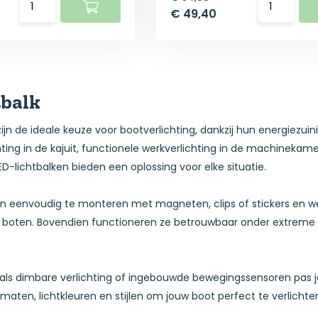
€ 49,40
tbalk
ijn de ideale keuze voor bootverlichting, dankzij hun energiezuin
hting in de kajuit, functionele werkverlichting in de machineka
D-lichtbalken bieden een oplossing voor elke situatie.
ijn eenvoudig te monteren met magneten, clips of stickers en we
pen boten. Bovendien functioneren ze betrouwbaar onder extre
oals dimbare verlichting of ingebouwde bewegingssensoren pas je
rmaten, lichtkleuren en stijlen om jouw boot perfect te verlichte