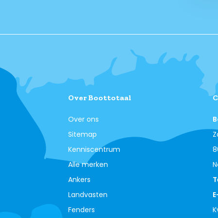
Over Boottotaal
C
Over ons
B
Sitemap
Z
Kenniscentrum
8
Alle merken
N
Ankers
T
Landvasten
E
Fenders
K