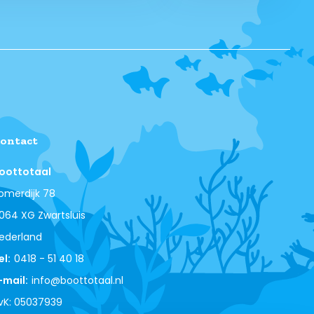
ontact
oottotaal
omerdijk 78
064 XG Zwartsluis
ederland
el:
0418 - 51 40 18
-mail:
info@boottotaal.nl
vK: 05037939