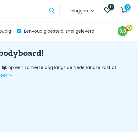
0
0
Inloggen
oudig!
Eenvoudig besteld, snel geleverd!
9,0
 bodyboard!
rlijk op een zomerse dag langs de Nederlandse kust of
meer