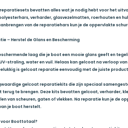
 reparatiesets
bevatten alles wat je nodig hebt voor het uitv
olyesterhars, verharder, glasvezelmatten, roerhouten en hul
anbrengen van de reparatiehars kun je de oppervlakte schure
ie – Herstel de Glans en Bescherming
eschermende laag die je boot een mooie glans geeft en tegel
 UV-straling, water en vuil. Helaas kan gelcoat na verloop va
elukkig is
gelcoat reparatie eenvoudig
met de juiste product
gwaardige
gelcoat reparatiekits
die zijn speciaal samengeste
ot terug te brengen. Deze kits bevatten gelcoat, verharder, k
llen van scheuren, gaten of vlekken. Na reparatie kun je de o
van je boot herstelt.
voor Boottotaal?