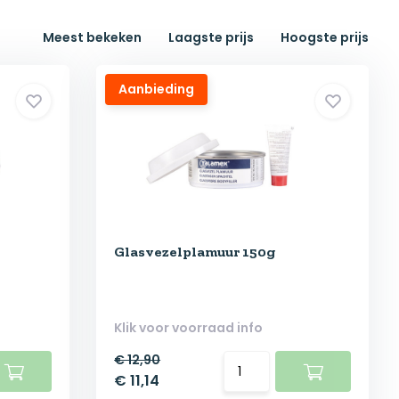
Meest bekeken
Laagste prijs
Hoogste prijs
Aanbieding
Glasvezelplamuur 150g
Klik voor voorraad info
€ 12,90
€ 11,14