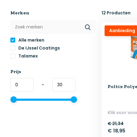
Merken
12
Producten
Aanbieding
Alle merken
De IJssel Coatings
Talamex
Prijs
-
Poltix Poly
Klik voor voo
€ 21,34
€ 18,95