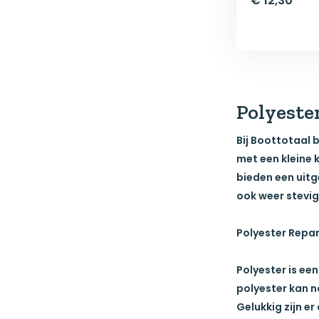
€ 12,30
Polyester
Bij Boottotaal b
met een kleine 
bieden een uit
ook weer stevig e
Polyester Repar
Polyester is ee
polyester kan n
Gelukkig zijn e