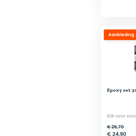
Aanbieding
Epoxy set 3
Klik voor voo
€ 26,70
€ 24,90