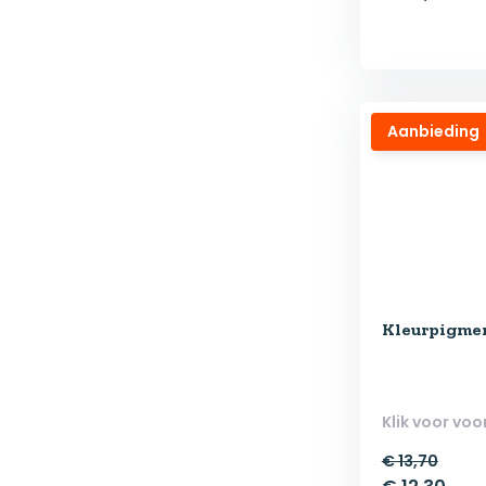
Aanbieding
Kleurpigmen
Klik voor voo
€ 13,70