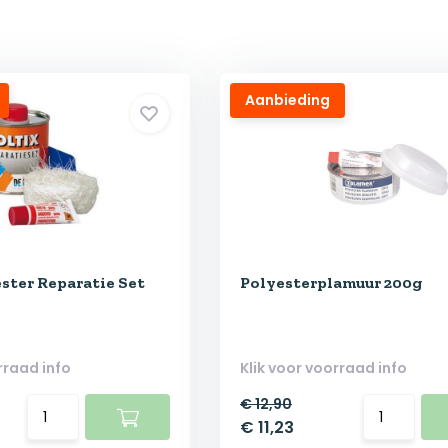
Aanbieding
ester Reparatie Set
Polyesterplamuur 200g
rraad info
Klik voor voorraad info
€ 12,90
€ 11,23