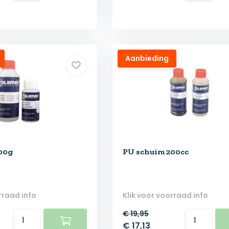
Aanbieding
00g
PU schuim 200cc
rraad info
Klik voor voorraad info
€ 19,95
€ 17,13