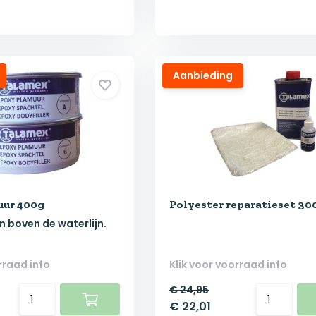
Aanbieding
uur 400g
Polyester reparatieset 30
n boven de waterlijn.
rraad info
Klik voor voorraad info
€ 24,95
€ 22,01