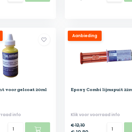
Aanbieding
t voor gelcoat 20ml
Epoxy Combi lijmspuit 22
rraad info
Klik voor voorraad info
€ 12,10