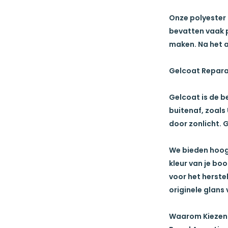
Onze
polyester
bevatten vaak p
maken. Na het a
Gelcoat Reparat
Gelcoat is de b
buitenaf, zoals
door zonlicht. G
We bieden hoo
kleur van je bo
voor het herste
originele glans 
Waarom Kiezen 