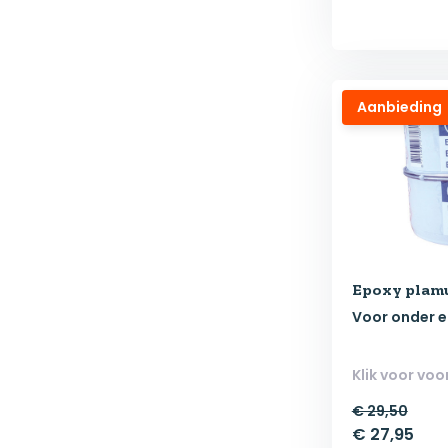
Aanbieding
Epoxy plam
Voor onder e
Klik voor voo
€ 29,50
€ 27,95