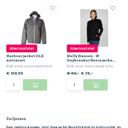
Allerlaatste!
Allerlaatste!
Harbour jacket DLX
Helly Hansen - W
antraciet
Daybreaker fleece jacke...
Klik voor voorraad info
Klik voor voorraad info
€ 158,99
€ 60,-
€ 39,-
Zeiljassen
Een zeiljas kopen, dat doe je bij Boottotaal.nl natuurlijk. In