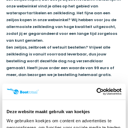
onze webwinkel vind je alles op het gebied van
watersportartikelen en zeilkleding. Het fijne aan een
zeiljas kopen in onze webwinkel? Wij hebben voor jou de
allermooiste zeilkleding van hoge kwaliteit uitgezocht,
zodat jij er gegarandeerd voor een lange tijd zorgeloos
van kunt genieten.
Een zeiljas, zeilbroek of wetsuit bestellen? Vrijwel alle
zeilkleding is vanuit voorraad leverbaar, dus jouw
bestelling wordt dezelfde dag nog verzendklaar
gemaakt. Heeft jouw order een waarde van 99 euro of
meer, dan bezorgen we je bestelling helemaal gratis.
Voordelen zeiljas
Het dragen van een zeiljas heeft verschillende voordelen.
Zo is een zeiljas gemaakt van stevig, maar flexibel
materiaal, zodat jij je er gemakkelijk in kunt bewegen en
Deze website maakt gebruik van koekjes
optimaal beschermd bent. Het uitvoeren van
We gebruiken koekjes om content en advertenties te
handelingen op een boot wordt hierdoor qua
personaliseren, om functies voor sociale media te bieden