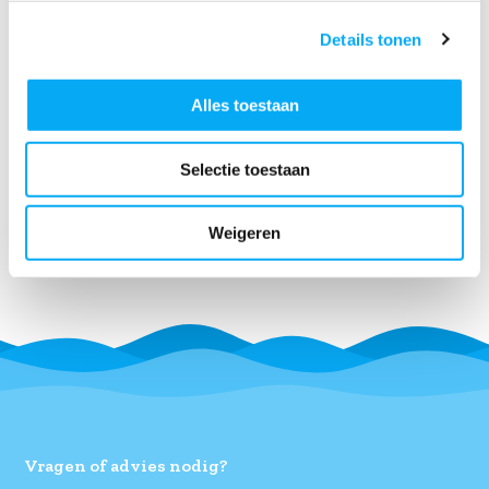
kosteloos retour.
Details tonen
Meer informatie
Heb je een vraag over het kopen van een zeiljas? Of wil je
Alles toestaan
meer weten over een van onze andere producten? Ons
team van specialisten zit klaar om al je vragen te
beantwoorden en je geheel vrijblijvend te adviseren.
Selectie toestaan
Houd jij ervan om al varend het water op te gaan? In onze
webwinkel vind je alle benodigdheden voor een
Weigeren
fantastische dag op het water.
Vragen of advies nodig?