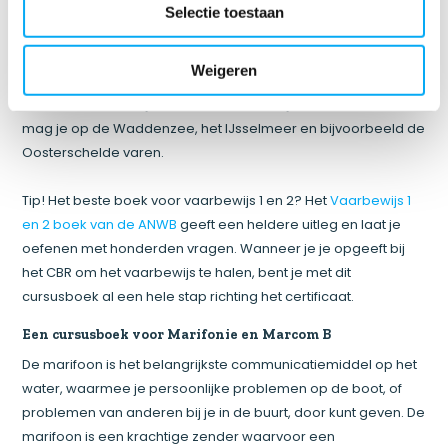
Vaarbewijs 1, dan is dit ook een certificaat voor internationale,
Selectie toestaan
binnenlandse wateren (het zogenaamde International
Certificate of Competence inland Waters). Kies je toch ook
Weigeren
graag voor het ruimere sop en wil je tochten over zee kunnen
maken? Dan moet je ook Klein Vaarbewijs 2 halen. Hiermee
mag je op de Waddenzee, het IJsselmeer en bijvoorbeeld de
Oosterschelde varen.
Tip! Het beste boek voor vaarbewijs 1 en 2? Het
Vaarbewijs 1
en 2 boek van de ANWB
geeft een heldere uitleg en laat je
oefenen met honderden vragen. Wanneer je je opgeeft bij
het CBR om het vaarbewijs te halen, bent je met dit
cursusboek al een hele stap richting het certificaat.
Een cursusboek voor Marifonie en Marcom B
De marifoon is het belangrijkste communicatiemiddel op het
water, waarmee je persoonlijke problemen op de boot, of
problemen van anderen bij je in de buurt, door kunt geven. De
marifoon is een krachtige zender waarvoor een