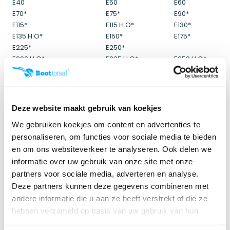
E40
E50
E60
E70*
E75*
E90*
E115*
E115 H.O*
E130*
E135 H.O*
E150*
E175*
E225*
E250*
E200 H.O*
E225 H.O*
E250 H.O*
E300*
*Versie met compacte brackets
Mercury
25-30 EFI 4-str
Deze website maakt gebruik van koekjes
40-60 EFI 4-str
40-60 SeaPro
We gebruiken koekjes om content en advertenties te
60-70 EFI 4-str
75-90 OptiMax
personaliseren, om functies voor sociale media te bieden
75-90-115 SeaPro
75-80-90-100-115 EFI
en om ons websiteverkeer te analyseren. Ook delen we
115 Pro XS
150 EFI 4-str
150 SeaPro
informatie over uw gebruik van onze site met onze
115-250 OptiMax
200-250 OptiMax
partners voor sociale media, adverteren en analyse.
200-250 ProXS
135-200 Verado
Deze partners kunnen deze gegevens combineren met
200 Verdo
225-350 Verado
andere informatie die u aan ze heeft verstrekt of die ze
201 Verdo
225-350 Verado
hebben verzameld op basis van uw gebruik van hun
Yamaha
diensten.
F30
F40