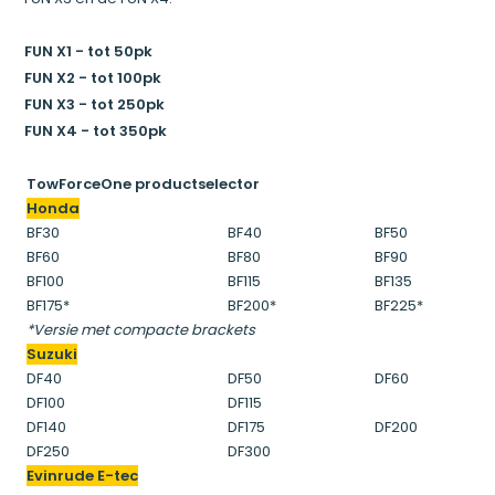
FUN X1 - tot 50pk
FUN X2 - tot 100pk
FUN X3 - tot 250pk
FUN X4 - tot 350pk
TowForceOne productselector
Honda
BF30
BF40
BF50
BF60
BF80
BF90
BF100
BF115
BF135
BF175*
BF200*
BF225*
*Versie met compacte brackets
Suzuki
DF40
DF50
DF60
DF100
DF115
DF140
DF175
DF200
DF250
DF300
Evinrude E-tec