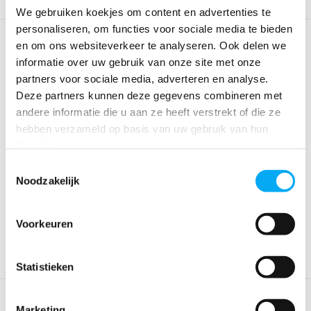
We gebruiken koekjes om content en advertenties te
personaliseren, om functies voor sociale media te bieden
en om ons websiteverkeer te analyseren. Ook delen we
informatie over uw gebruik van onze site met onze
partners voor sociale media, adverteren en analyse.
Deze partners kunnen deze gegevens combineren met
andere informatie die u aan ze heeft verstrekt of die ze
hebben verzameld op basis van uw gebruik van hun
diensten.
Stop Gull Valk - losse
Stop Gull Air XL
Toestemmingsselectie
vlieger
Noodzakelijk
Klik voor voorraad info
Klik voor voorraad info
€ 101,-
€ 111,01
Voorkeuren
Statistieken
Marketing