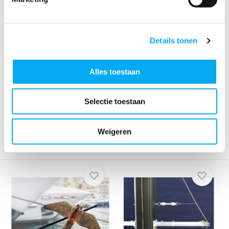
Details tonen
Alles toestaan
Stop Gull TopMast
Stop Gull Bimini Sailboat
Klik voor voorraad info
Klik voor voorraad info
€ 149,-
€ 76,96
Selectie toestaan
Weigeren