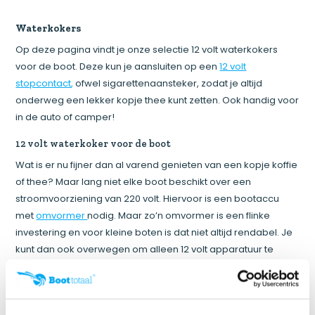
Waterkokers
Op deze pagina vindt je onze selectie 12 volt waterkokers
voor de boot. Deze kun je aansluiten op een
12 volt
stopcontact
,
ofwel sigarettenaansteker, zodat je altijd
onderweg een lekker kopje thee kunt zetten. Ook handig voor
in de auto of camper!
12 volt waterkoker voor de boot
Wat is er nu fijner dan al varend genieten van een kopje koffie
of thee? Maar lang niet elke boot beschikt over een
stroomvoorziening van 220 volt. Hiervoor is een bootaccu
met
omvormer
nodig. Maar zo’n omvormer is een flinke
investering en voor kleine boten is dat niet altijd rendabel. Je
kunt dan ook overwegen om alleen 12 volt apparatuur te
gebruiken aan boord. Bij Boottotaal bieden we een ruim
assortiment 12 volt apparaten waarmee je het comfort en
gemak creëert zoals je dat thuis gewend bent. Waaronder 12