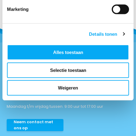
contact met ons op.
Marketing
Details tonen
Alles toestaan
Vragen of advies nodig?
Selectie toestaan
0418-514018
* Bel naar
info@boottotaal.nl
* Mail naar
Weigeren
Facebook.nl/boottotaal
* Vind ons op
Maandag t/m vrijdag tussen: 9:00 uur tot 17:00 uur
Neem contact met
ons op