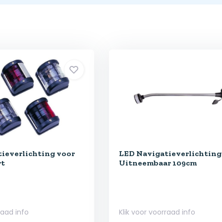
ieverlichting voor
LED Navigatieverlichting 
rt
Uitneembaar 109cm
raad info
Klik voor voorraad info