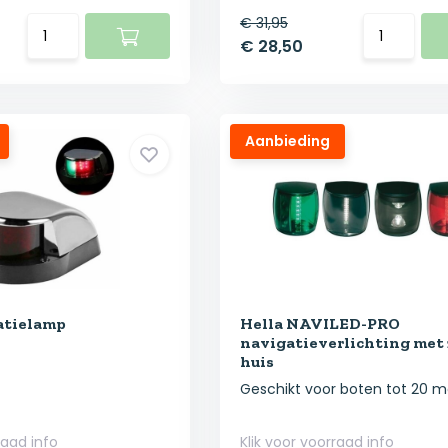
€ 31,95
€ 28,50
Aanbieding
atielamp
Hella NAVILED-PRO
navigatieverlichting met
huis
Geschikt voor boten tot 20 m
raad info
Klik voor voorraad info