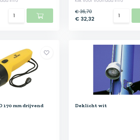
raad info
Klik voor voorraad info
€ 36,70
€ 32,32
 170 mm drijvend
Deklicht wit