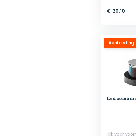
€ 20,10
Aanbieding
Led combin
Klik voor voor