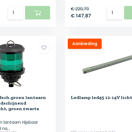
€ 220,70
€ 147,87
Aanbieding
sch.groen lantaarn
Ledlamp led45 12-14V licht
ndschijnend
cht, groen zwarte
 lantaarn Hijsbaar
na...