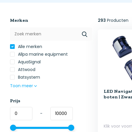
Merken
293
Producten
Alle merken
Allpa marine equipment
AquaSignal
Attwood
Batsystem
Toon meer
LED Navigat
boten | Zwa
Prijs
-
Klik voor voor