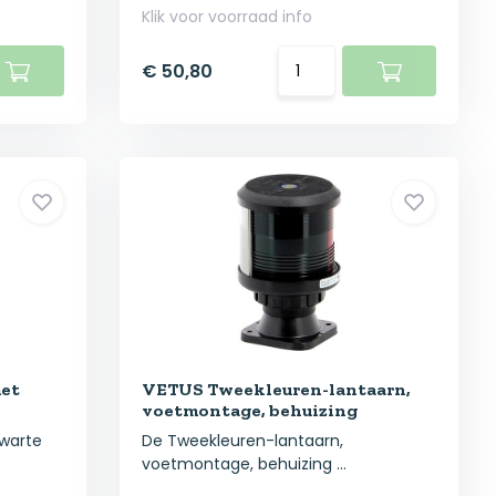
Klik voor voorraad info
€ 50,80
et
VETUS Tweekleuren-lantaarn,
voetmontage, behuizing
zwarte
De Tweekleuren-lantaarn,
voetmontage, behuizing ...