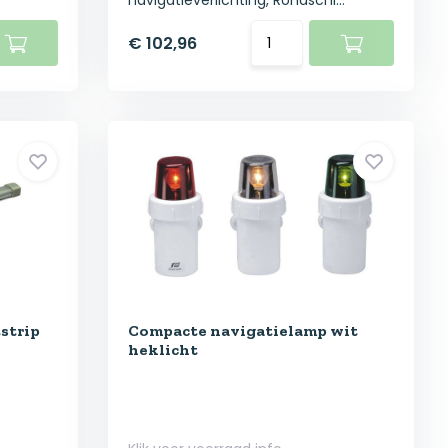
navigatieverlichting, Rondschi...
€ 102,96
strip
Compacte navigatielamp wit
heklicht