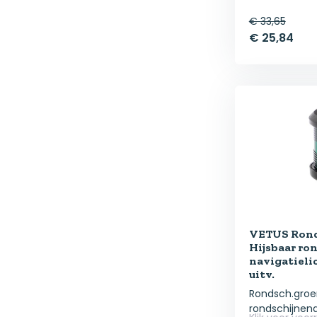
€ 33,65
€ 25,84
VETUS Rond
Hijsbaar ro
navigatieli
uitv.
Rondsch.groen
rondschijnend 