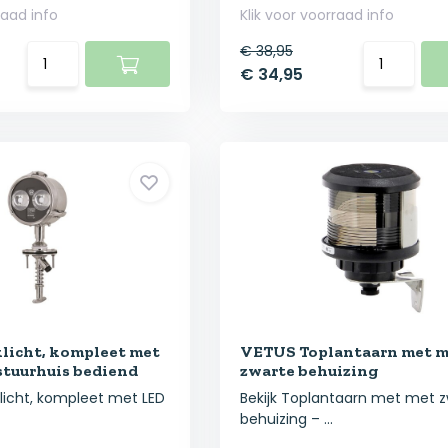
raad info
Klik voor voorraad info
€ 38,95
€ 34,95
licht, kompleet met
VETUS Toplantaarn met m
 stuurhuis bediend
zwarte behuizing
klicht, kompleet met LED
Bekijk Toplantaarn met met 
behuizing – ...