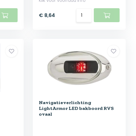
Klik voor voorraad info
€ 8,64
Navigatieverlichting
LightArmor LED bakboord RVS
ovaal