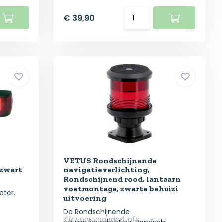
€ 39,90
VETUS Rondschijnende
 zwart
navigatieverlichting,
Rondschijnend rood, lantaarn
voetmontage, zwarte behuizi
eter.
uitvoering
De Rondschijnende
Klik voor voorraad info