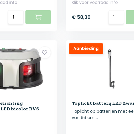
raad info
Klik voor voorraad info
€ 58,30
Aanbieding
rlichting
Toplicht batterij LED Zwa
LED bicolor RVS
Toplicht op batterijen met ee
van 66 cm....