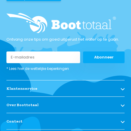
Ontvang onze tips om goed uitgerust het water op te gaan.
Abonneer
* Lees hier de wettelijke beperkingen
Klantenservice
Over Boottotaal
Contact