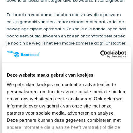
bovendien beschermt tegen diverse weersomstandigheden.
Zeilbroeken voor dames hebben een vrouwelijke pasvorm
en zijn gemaakt van sterk, maar rekbaar materiaal, zodat de
bewegingsvrijheid optimaal is. Zo kan je alle handelingen aan
boord eenvoudig uitvoeren en zit een oncomfortabele broek
je nooit in de weg. Is het een mooie zomerse dag? Of staat er
een harde gure wind? In onze webshop vind je allerlei
soorten zeilbroeken voor alle seizoenen.
Voordelen zeilbroek dames
Met een zeilbroek ben je op de boot beschermd tegen water,
Deze website maakt gebruik van koekjes
wind en wisselende weersomstandigheden. De meeste
We gebruiken koekjes om content en advertenties te
zeilbroeken zijn bovendien waterdicht en sneldrogend, wat
personaliseren, om functies voor sociale media te bieden
ontzettend praktisch is. Alle zeilkleding in onze webshop is
en om ons websiteverkeer te analyseren. Ook delen we
van hoogwaardige kwaliteit, zodat de levensduur lang is. Wil
informatie over uw gebruik van onze site met onze
je jouw zeilkleding in een topconditie behouden? Was deze
partners voor sociale media, adverteren en analyse.
dan zo min mogelijk. Hang de kleding na het dragen op om te
Deze partners kunnen deze gegevens combineren met
drogen en bewaar het hierna op kamertemperatuur. Wil je
andere informatie die u aan ze heeft verstrekt of die ze
de zeilbroek toch wassen? Was de zeilkleding dan