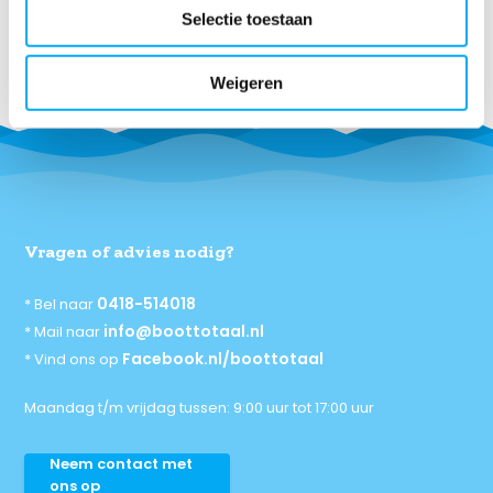
klaar om al je vragen te beantwoorden en je geheel
Selectie toestaan
vrijblijvend te adviseren.
Weigeren
Vragen of advies nodig?
0418-514018
* Bel naar
info@boottotaal.nl
* Mail naar
Facebook.nl/boottotaal
* Vind ons op
Maandag t/m vrijdag tussen: 9:00 uur tot 17:00 uur
Neem contact met
ons op