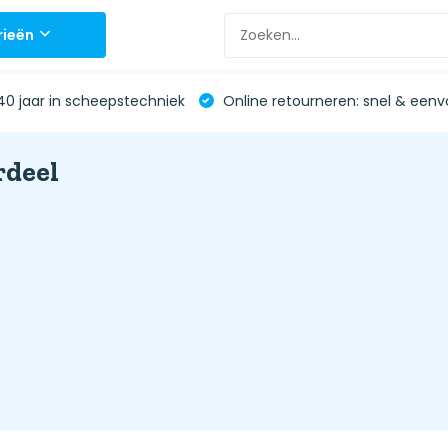
rieën
0 jaar in scheepstechniek
Online retourneren: snel & eenv
rdeel