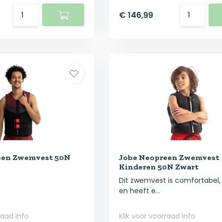
€ 146,99
een Zwemvest 50N
Jobe Neopreen Zwemvest
Kinderen 50N Zwart
Dit zwemvest is comfortabel, 
en heeft e...
raad info
Klik voor voorraad info