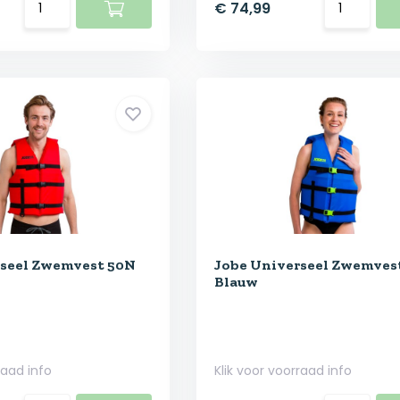
€ 74,99
rseel Zwemvest 50N
Jobe Universeel Zwemves
Blauw
raad info
Klik voor voorraad info