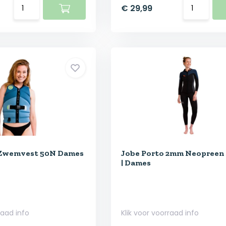
€ 29,99
 Zwemvest 50N Dames
Jobe Porto 2mm Neopreen
| Dames
raad info
Klik voor voorraad info