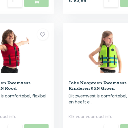
€ 83,99
een Zwemvest
Jobe Neopreen Zwemvest
0N Rood
Kinderen 50N Groen
is comfortabel, flexibel
Dit zwemvest is comfortabel, 
en heeft e...
raad info
Klik voor voorraad info