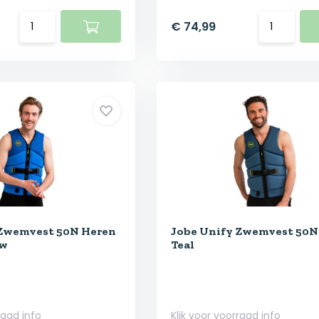
€ 74,99
 Zwemvest 50N Heren
Jobe Unify Zwemvest 50N
uw
Teal
raad info
Klik voor voorraad info