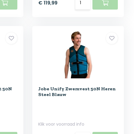
€ 119,99
t 50N
Jobe Unify Zwemvest 50N Heren
Steel Blauw
Klik voor voorraad info