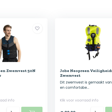
een Zwemvest 50N
Jobe Neopreen Veiligheid
w
Zwemvest
Dit zwemvest is gemaakt van
en comfortabe...
raad info
Klik voor voorraad info