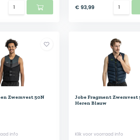
€ 93,99
een Zwemvest 50N
Jobe Fragment Zwemvest
Heren Blauw
raad info
Klik voor voorraad info