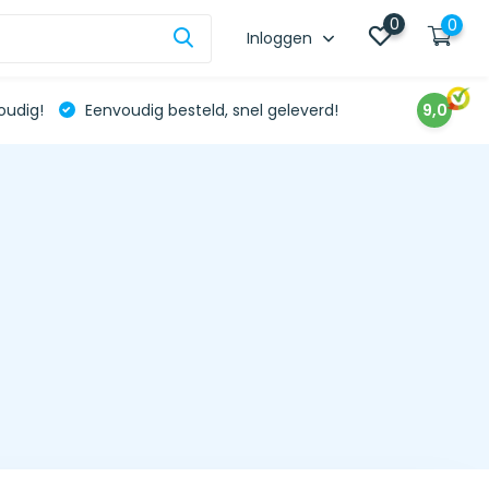
0
0
Inloggen
oudig!
Eenvoudig besteld, snel geleverd!
9,0