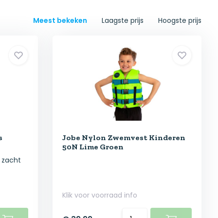
Meest bekeken
Laagste prijs
Hoogste prijs
s
Jobe Nylon Zwemvest Kinderen
50N Lime Groen
 zacht
Klik voor voorraad info