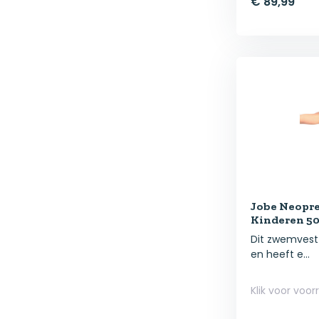
€ 89,99
Jobe Neopr
Kinderen 5
Dit zwemvest 
en heeft e...
Klik voor voor