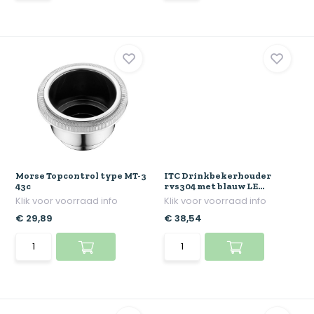
Morse Topcontrol type MT-3
ITC Drinkbekerhouder
43c
rvs304 met blauw LE...
Klik voor voorraad info
Klik voor voorraad info
€ 29,89
€ 38,54