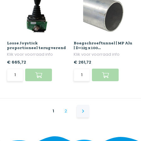
Losse Joystick
Boegschroeftunnel | MP Alu
proportioneel terugverend
| D=125 x 100...
Klik voor voorraad info
Klik voor voorraad info
€ 665,72
€ 261,72
1
2