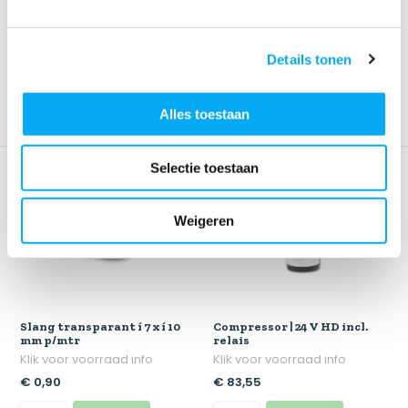
Klik voor voorraad info
Klik voor voorraad info
€ 37,47
€ 26,63
Details tonen
Alles toestaan
Selectie toestaan
Weigeren
Slang transparant í 7 x í 10
Compressor | 24 V HD incl.
mm p/mtr
relais
Klik voor voorraad info
Klik voor voorraad info
€ 0,90
€ 83,55