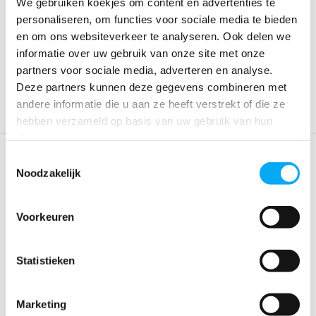
We gebruiken koekjes om content en advertenties te
Druktank 8 ltr
Inbouwhoorn wit /
personaliseren, om functies voor sociale media te bieden
94x141x106 mm
Klik voor voorraad info
Klik voor voorraad info
en om ons websiteverkeer te analyseren. Ook delen we
€ 99,63
€ 83,55
€ 59,22
€ 52,50
informatie over uw gebruik van onze site met onze
partners voor sociale media, adverteren en analyse.
Deze partners kunnen deze gegevens combineren met
andere informatie die u aan ze heeft verstrekt of die ze
hebben verzameld op basis van uw gebruik van hun
diensten.
Toestemmingsselectie
Noodzakelijk
Voorkeuren
Statistieken
Luchthoorn elektrisch
Luchthoorn electrisch
inbouw
Inbouw 12 volt scheepshoorn
Marketing
in zwart of wit