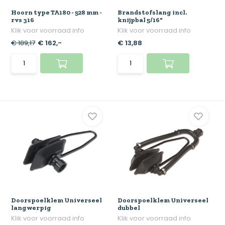
Hoorn type TA180 - 528 mm -
Brandstofslang incl.
rvs 316
knijpbal 5/16"
Klik voor voorraad info
Klik voor voorraad info
€ 189,17
€ 162,-
€ 13,88
Doorspoelklem Universeel
Doorspoelklem Universeel
langwerpig
dubbel
Klik voor voorraad info
Klik voor voorraad info