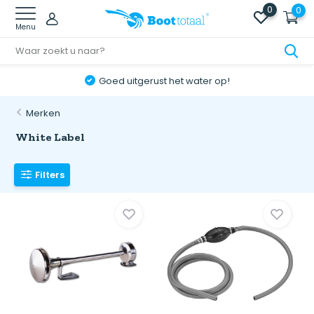
0
0
Menu
Online retourneren: snel & eenvoudig!
Merken
White Label
Filters