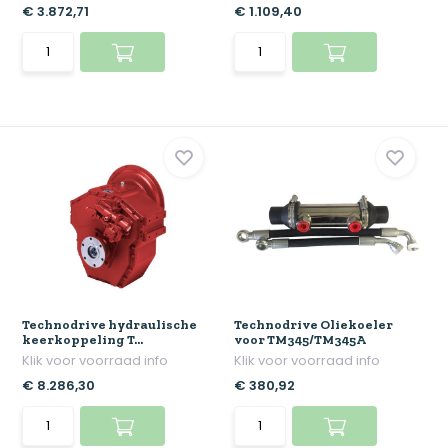
€ 3.872,71
€ 1.109,40
Technodrive hydraulische
Technodrive Oliekoeler
keerkoppeling T...
voor TM345/TM345A
Klik voor voorraad info
Klik voor voorraad info
€ 8.286,30
€ 380,92