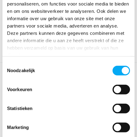
personaliseren, om functies voor sociale media te bieden
Technodrive hydraulische
Technodrive hydraulische
en om ons websiteverkeer te analyseren. Ook delen we
keerkoppeling T...
keerkoppeling T...
informatie over uw gebruik van onze site met onze
Klik voor voorraad info
Klik voor voorraad info
partners voor sociale media, adverteren en analyse.
€ 3.872,71
€ 3.200,64
Deze partners kunnen deze gegevens combineren met
andere informatie die u aan ze heeft verstrekt of die ze
hebben verzameld op basis van uw gebruik van hun
diensten.
Toestemmingsselectie
Noodzakelijk
Voorkeuren
Statistieken
Technodrive Mechanische
Technodrive mechanische
Marketing
Keerkoppeling TM...
keerkoppeling TM...
Klik voor voorraad info
Klik voor voorraad info