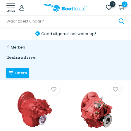
0
0
Menu
Online retourneren: snel & eenvoudig!
Merken
Technodrive
Filters