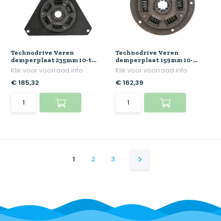
Technodrive Veren
Technodrive Veren
demperplaat 235mm 10-t...
demperplaat 159mm 10-...
Klik voor voorraad info
Klik voor voorraad info
€ 185,32
€ 162,39
1
2
3