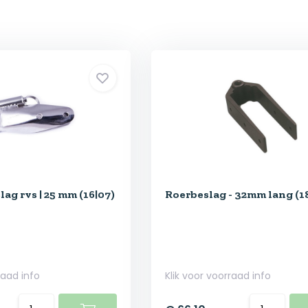
g rvs | 25 mm (16|07)
Roerbeslag - 32mm lang (1
raad info
Klik voor voorraad info