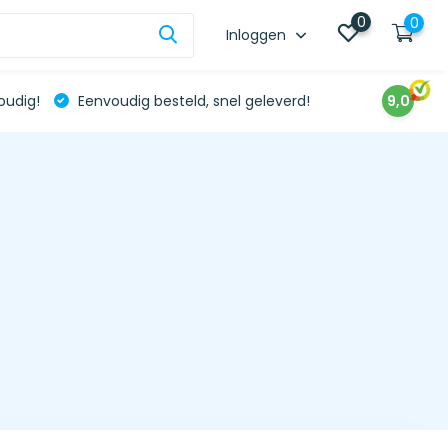
0
0
Inloggen
oudig!
Eenvoudig besteld, snel geleverd!
9,0