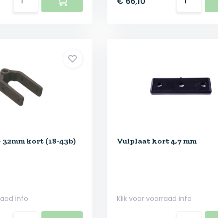
€ 66,10
- 32mm kort (18-43b)
Vulplaat kort 4,7 mm
raad info
Klik voor voorraad info