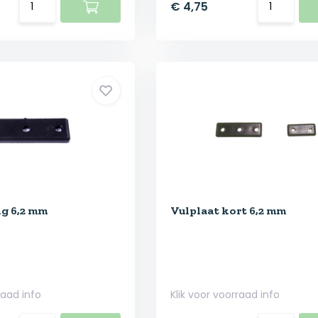
€ 4,75
ng 6,2 mm
Vulplaat kort 6,2 mm
raad info
Klik voor voorraad info