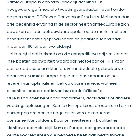
Samlex Europe is een familiebedrijf dat sinds 1991
hoogwaardige (mobiele) voedingsproducten levert onder
de merknaam DC Power Conversion Products. Met meer dan
drie decennia ervaring in de sector heeft Samlex Europe zich
bewezen als een betrouwbare speler op de markt, met een
assortiment dat is geproduceerd en gedistribueerd naar
meer dan 90 landen wereldwijd.
Het bedrijf staat bekend om zijn competitieve prijzen zonder
in te boeten op kwaliteit, waardoor het toegankelijk is voor
een breed scala aan klanten, van individuele gebruikers tot
bedrijven. Samlex Europe legt een sterke nadruk op het
leveren van optimale en betrouwbare service, wat een
essentieel onderdeel is van hun bedrijfsfilosofie.
Of je nu op zoek bent naar omvormers, acculaders of andere
voedingsoplossingen, Samlex Europe biedt producten die zijn
ontworpen om aan de hoge eisen van de moderne
consument te voldoen. Door te investeren in kwaliteit en
klanttevredenheid blijft Samlex Europe een gewaardeerde
keuze voor iedereen die behoefte heeft aan betrouwbare