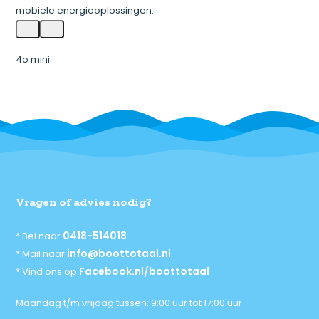
mobiele energieoplossingen.
4o mini
Vragen of advies nodig?
0418-514018
* Bel naar
info@boottotaal.nl
* Mail naar
Facebook.nl/boottotaal
* Vind ons op
Maandag t/m vrijdag tussen: 9:00 uur tot 17:00 uur