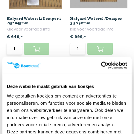
Halyard Watersl./Demper 1
Halyard Watersl./Demper
-75" =45mm
3.5"/90mm
Klik voor voorraad info
Klik voor voorraad info
€ 649,-
€ 999,-
Deze website maakt gebruik van koekjes
We gebruiken koekjes om content en advertenties te
personaliseren, om functies voor sociale media te bieden
en om ons websiteverkeer te analyseren. Ook delen we
informatie over uw gebruik van onze site met onze
partners voor sociale media, adverteren en analyse.
Halyard Watersl./Demper
Halyard In-Line Demper
Deze partners kunnen deze gegevens combineren met