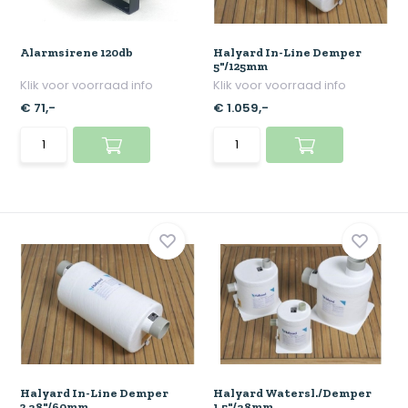
Alarmsirene 120db
Halyard In-Line Demper
5"/125mm
Klik voor voorraad info
Klik voor voorraad info
€ 71,-
€ 1.059,-
Halyard In-Line Demper
Halyard Watersl./Demper
2.38"/60mm
1.5"/38mm