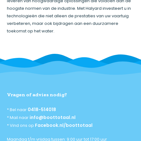
leveren van hoogwaardige oplossingen die voldoen aan de
hoogste normen van de industrie. Met Halyard investeert u in
technologieën die niet alleen de prestaties van uw vaartuig
verbeteren, maar ook bijdragen aan een duurzamere
toekomst op het water.
Vragen of advies nodig?
0418-514018
* Bel naar
info@boottotaal.nl
* Mail naar
Facebook.nl/boottotaal
* Vind ons op
Maandag t/m vrijdag tussen: 9:00 uur tot 17:00 uur