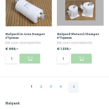
Halyard In-Line Demper
Halyard Watersl./Demper
2"/50mm
6"/152mm
Klik voor voorraad info
Klik voor voorraad info
€ 689,-
€ 1.339,-
1
2
3
4
Halyard