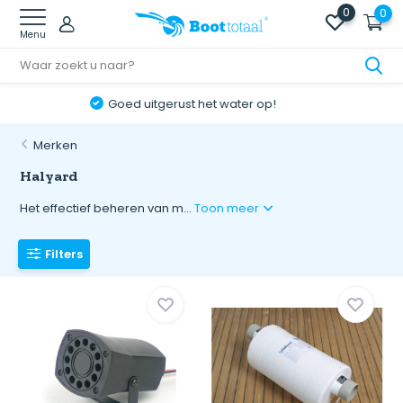
0
0
Menu
Online retourneren: snel & eenvoudig!
Merken
Halyard
Het effectief beheren van m...
Toon meer
Filters