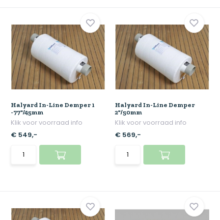
Halyard In-Line Demper 1
Halyard In-Line Demper
-77"/45mm
2"/50mm
Klik voor voorraad info
Klik voor voorraad info
€ 549,-
€ 569,-