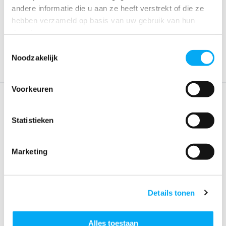
5"/125mm
4.5"/114mm
andere informatie die u aan ze heeft verstrekt of die ze
Klik voor voorraad info
Klik voor voorraad info
hebben verzameld op basis van uw gebruik van hun
€ 1.029,-
€ 1.059,-
diensten.
Toestemmingsselectie
Noodzakelijk
Voorkeuren
Statistieken
Marketing
Halyard In-Line Demper
Halyard In-Line Demper
1.5"/38mm
3"/75mm
Details tonen
Klik voor voorraad info
Klik voor voorraad info
€ 539,-
€ 729,-
Alles toestaan