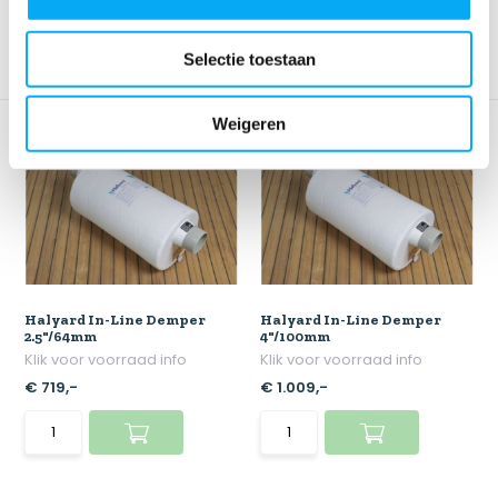
Selectie toestaan
Weigeren
Halyard In-Line Demper
Halyard In-Line Demper
2.5"/64mm
4"/100mm
Klik voor voorraad info
Klik voor voorraad info
€ 719,-
€ 1.009,-