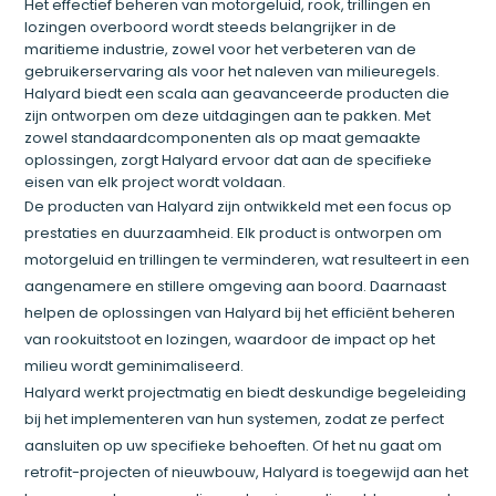
Het effectief beheren van motorgeluid, rook, trillingen en
lozingen overboord wordt steeds belangrijker in de
maritieme industrie, zowel voor het verbeteren van de
gebruikerservaring als voor het naleven van milieuregels.
Halyard biedt een scala aan geavanceerde producten die
zijn ontworpen om deze uitdagingen aan te pakken. Met
zowel standaardcomponenten als op maat gemaakte
oplossingen, zorgt Halyard ervoor dat aan de specifieke
eisen van elk project wordt voldaan.
De producten van Halyard zijn ontwikkeld met een focus op
prestaties en duurzaamheid. Elk product is ontworpen om
motorgeluid en trillingen te verminderen, wat resulteert in een
aangenamere en stillere omgeving aan boord. Daarnaast
helpen de oplossingen van Halyard bij het efficiënt beheren
van rookuitstoot en lozingen, waardoor de impact op het
milieu wordt geminimaliseerd.
Halyard werkt projectmatig en biedt deskundige begeleiding
bij het implementeren van hun systemen, zodat ze perfect
aansluiten op uw specifieke behoeften. Of het nu gaat om
retrofit-projecten of nieuwbouw, Halyard is toegewijd aan het