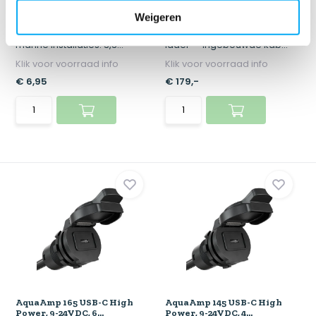
AquaAmp Waterproof
AquaAmp 365 Retractable
Weigeren
Status LED, 3,3VDC
High Power USB-C...
AquaAmp accessoire voor
Intrekbare marine USB-C
marine installaties. 3,3...
lader — ingebouwde kab...
Klik voor voorraad info
Klik voor voorraad info
€ 6,95
€ 179,-
AquaAmp 165 USB-C High
AquaAmp 145 USB-C High
Power, 9-24VDC, 6...
Power, 9-24VDC, 4...