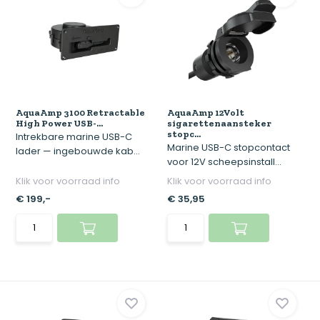
AquaAmp 3100 Retractable
AquaAmp 12Volt
High Power USB-...
sigarettenaansteker
stopc...
Intrekbare marine USB-C
Marine USB-C stopcontact
lader — ingebouwde kab...
voor 12V scheepsinstall...
Klik voor voorraad info
Klik voor voorraad info
€ 199,-
€ 35,95