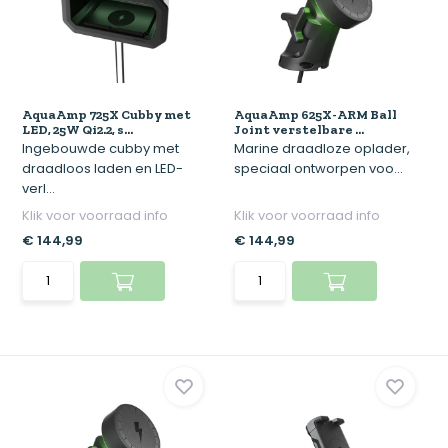
AquaAmp 725X Cubby met
AquaAmp 625X-ARM Ball
LED, 25W Qi2.2, s...
Joint verstelbare ...
Ingebouwde cubby met
Marine draadloze oplader,
draadloos laden en LED-
speciaal ontworpen voo...
verl...
Klik voor voorraad info
Klik voor voorraad info
€ 144,99
€ 144,99