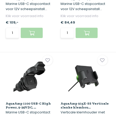
Marine USB-C stopcontact
Marine USB-C stopcontact
voor 12V scheepsinstall...
voor 12V scheepsinstall...
Klik voor voorraad info
Klik voor voorraad info
€ 109,-
€ 84,49
AquaAmp 1100 USB-C High
AquaAmp 915X-SS Verticale
Power, 9-24VDC, ...
slanke klemhou...
Marine USB-C stopcontact
Verticale klemhouder met