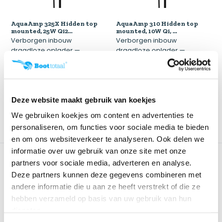
AquaAmp 325X Hidden top
AquaAmp 310 Hidden top
mounted, 25W Qi2...
mounted, 10W Qi, ...
Verborgen inbouw
Verborgen inbouw
draadloze oplader —
draadloze oplader —
onzichtba...
onzichtba...
Klik voor voorraad info
Klik voor voorraad info
€ 109,-
€ 52,95
Deze website maakt gebruik van koekjes
We gebruiken koekjes om content en advertenties te
personaliseren, om functies voor sociale media te bieden
en om ons websiteverkeer te analyseren. Ook delen we
informatie over uw gebruik van onze site met onze
partners voor sociale media, adverteren en analyse.
Deze partners kunnen deze gegevens combineren met
andere informatie die u aan ze heeft verstrekt of die ze
hebben verzameld op basis van uw gebruik van hun
diensten.