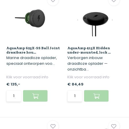
AquaAmp 625X-SS Ball Joint
AquaAmp 415X Hidden
draaibare hou...
under-mounted, lock ...
Marine draadloze oplader,
Verborgen inbouw
speciaal ontworpen voo...
draadloze oplader —
onzichtba...
Klik voor voorraad info
Klik voor voorraad info
€ 135,-
€ 84,49