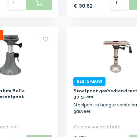
€ 30,62
BESTE KEUS!
nium Belle
Stoelpoot gasbediend met
 stoelpoot
37-51cm
Stoelpoot in hoogte verstelb
gasveer.
raad info
Klik voor voorraad info