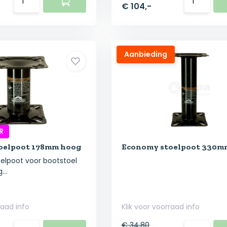
€ 104,-
Aanbieding
R
oelpoot 178mm hoog
Economy stoelpoot 330m
oelpoot voor bootstoel
..
raad info
Klik voor voorraad info
€ 34,80