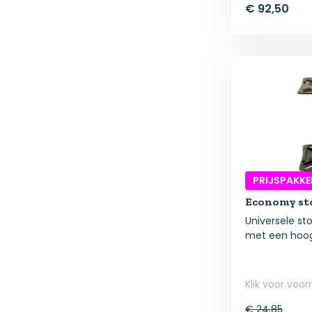
€ 92,50
PRIJSPAKKE
Economy st
Universele st
met een hoog.
Klik voor voor
€ 24,85