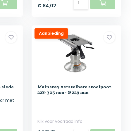
€ 84,02
Aanbieding
 slede
Mainstay verstelbare stoelpoot
228-305 mm - Ø 229 mm
aar met
Klik voor voorraad info