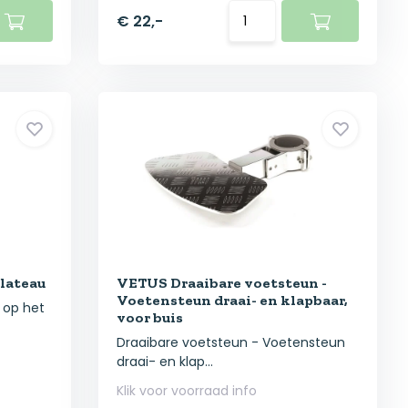
€ 22,-
lateau
VETUS Draaibare voetsteun -
Voetensteun draai- en klapbaar,
 op het
voor buis
Draaibare voetsteun - Voetensteun
draai- en klap...
Klik voor voorraad info