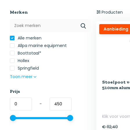
Merken
31
Producten
Aanbieding
Alle merken
Allpa marine equipment
Boottotaal*
Hollex
Springfield
Toon meer
Stoelpoot v
510mm alum
Prijs
-
Klik voor voor
€ 112,40