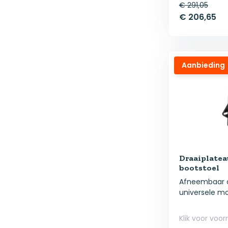
€ 291,05
€ 206,65
Aanbieding
Draaiplatea
bootstoel
Afneembaar d
universele mo
Klik voor voor