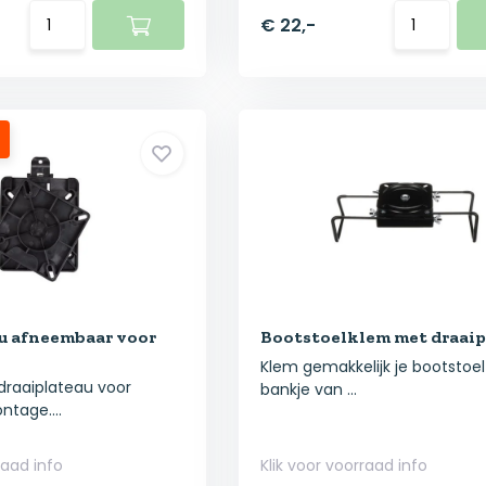
€ 22,-
u afneembaar voor
Bootstoelklem met draaip
Klem gemakkelijk je bootstoel
raaiplateau voor
bankje van ...
ntage....
raad info
Klik voor voorraad info