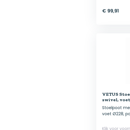
€ 99,91
VETUS Stoel
swivel, voet
Stoelpoot met
voet Ø228, po.
Klik voor voor