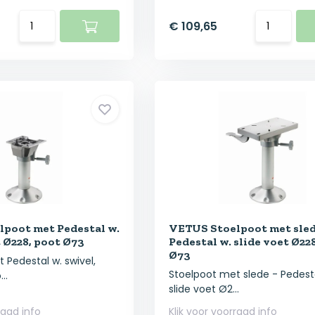
€ 109,65
poot met Pedestal w.
VETUS Stoelpoot met sled
 Ø228, poot Ø73
Pedestal w. slide voet Ø22
Ø73
 Pedestal w. swivel,
Stoelpoot met slede - Pedest
..
slide voet Ø2...
raad info
Klik voor voorraad info