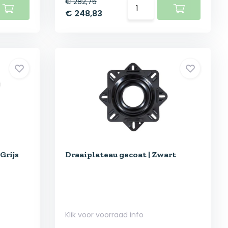
€ 282,76
€ 248,83
Grijs
Draaiplateau gecoat | Zwart
Klik voor voorraad info