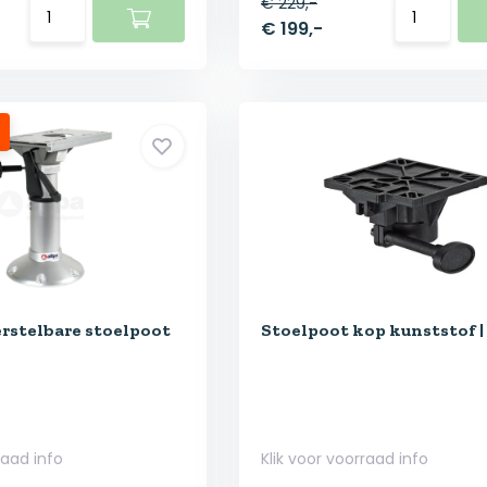
€ 229,-
€ 199,-
rstelbare stoelpoot
Stoelpoot kop kunststof | 
raad info
Klik voor voorraad info