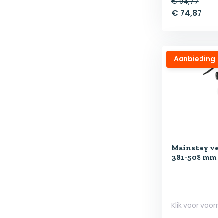
€ 94,77
€ 74,87
Aanbieding
Mainstay ve
381-508 mm
Klik voor voor