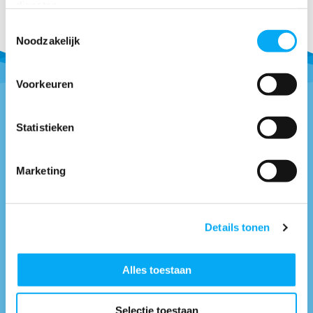
diensten.
Delen
Toestemmingsselectie
Noodzakelijk
Voorkeuren
Statistieken
Vragen of advies nodig?
0418-514018
* Bel naar
Marketing
info@boottotaal.nl
* Mail naar
Facebook.nl/boottotaal
* Vind ons op
Details tonen
Maandag t/m vrijdag tussen: 9:00 uur tot 17:00 uur
Neem contact met
Alles toestaan
ons op
Selectie toestaan