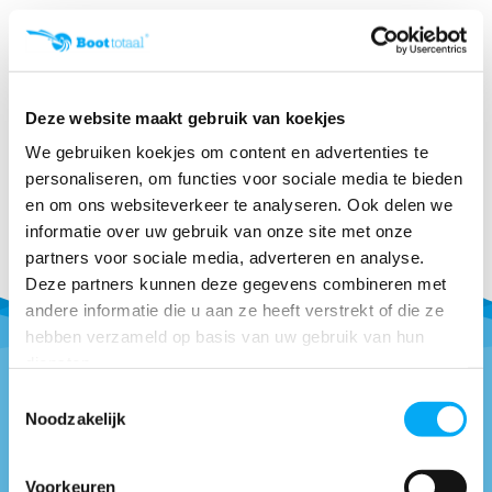
AGM Deep Cycle accu
AGM Deep Cycle accu 12V
12V/110Ah
Klik voor voorraad info
Klik voor voorraad info
€ 363,-
€ 29,04
€ 23,55
Deze website maakt gebruik van koekjes
We gebruiken koekjes om content en advertenties te
personaliseren, om functies voor sociale media te bieden
en om ons websiteverkeer te analyseren. Ook delen we
informatie over uw gebruik van onze site met onze
partners voor sociale media, adverteren en analyse.
Deze partners kunnen deze gegevens combineren met
andere informatie die u aan ze heeft verstrekt of die ze
hebben verzameld op basis van uw gebruik van hun
diensten.
Toestemmingsselectie
Noodzakelijk
Vragen of advies nodig?
0418-514018
* Bel naar
Voorkeuren