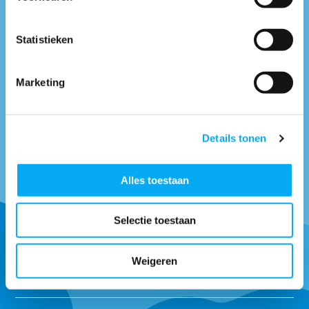
info@boottotaal.nl
* Mail naar
Facebook.nl/boottotaal
* Vind ons op
Statistieken
Maandag t/m vrijdag tussen: 9:00 uur tot 17:00 uur
Marketing
Neem contact met
ons op
Details tonen
Alles toestaan
Ontvang onze tips om goed uitgerust het water op te gaan.
Selectie toestaan
Abonneer
Weigeren
* Lees hier de wettelijke beperkingen