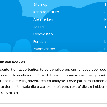
Sitemap
Z
Kenniscentrum
8
Alle merken
N
Ankers
T
Landvasten
E
Fenders
K
Zwemvesten
B
ik van koekjes
ontent en advertenties te personaliseren, om functies voor soci
erkeer te analyseren. Ook delen we informatie over uw gebruik
or sociale media, adverteren en analyse. Deze partners kunnen 
ndere informatie die u aan ze heeft verstrekt of die ze hebben
hun diensten.
© Copyright 2026 - Theme By
DMWS
-
RSS-feed
Boottotaal - De meest complete watersport webshop
van de Benelux !
9,0
- Ratings