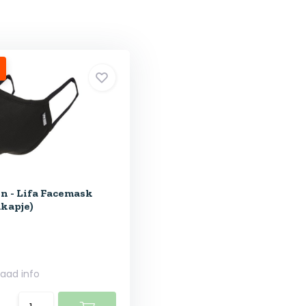
n - Lifa Facemask
kapje)
raad info