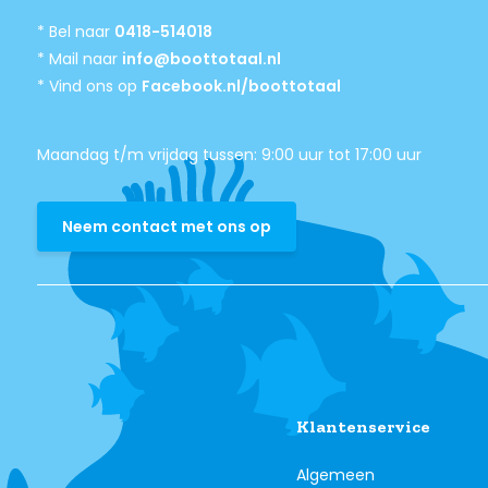
* Bel naar
0418-514018
* Mail naar
info@boottotaal.nl
* Vind ons op
Facebook.nl/boottotaal
Maandag t/m vrijdag tussen: 9:00 uur tot 17:00 uur
Neem contact met ons op
Klantenservice
Algemeen