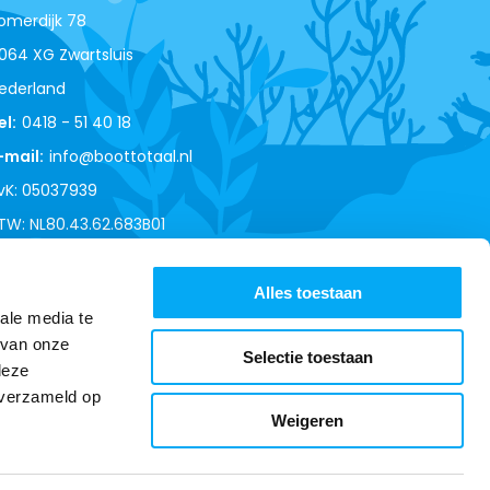
omerdijk 78
064 XG Zwartsluis
ederland
el:
0418 - 51 40 18
-mail:
info@boottotaal.nl
vK: 05037939
TW: NL80.43.62.683B01
Alles toestaan
ale media te
 van onze
Selectie toestaan
deze
 verzameld op
Weigeren