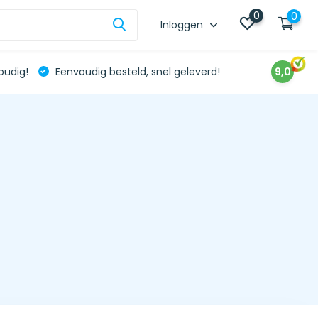
0
0
Inloggen
oudig!
Eenvoudig besteld, snel geleverd!
9,0