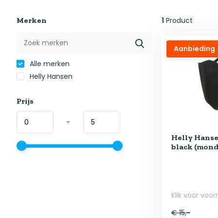
Merken
1
Product
Aanbieding
Alle merken
Helly Hansen
Prijs
-
Helly Hanse
black (mond
Klik voor voor
€ 15,-