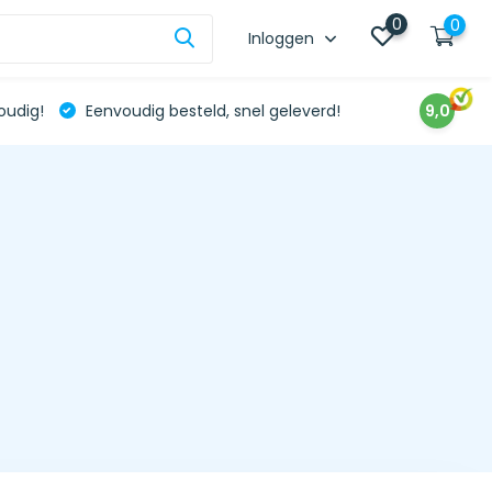
0
0
Inloggen
oudig!
Eenvoudig besteld, snel geleverd!
9,0