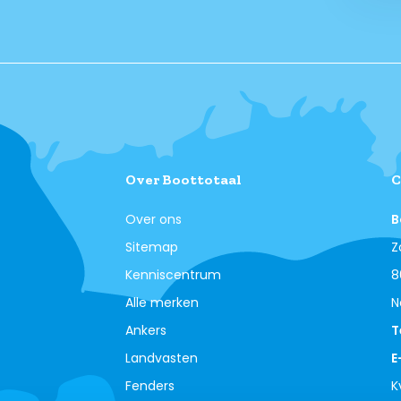
Over Boottotaal
C
Over ons
B
Sitemap
Z
Kenniscentrum
8
Alle merken
N
Ankers
T
Landvasten
E
Fenders
K