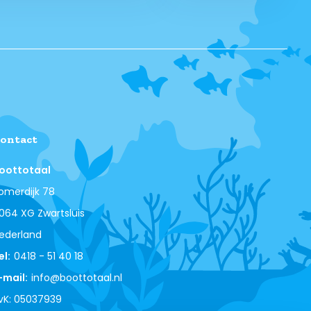
ontact
oottotaal
omerdijk 78
064 XG Zwartsluis
ederland
el:
0418 - 51 40 18
-mail:
info@boottotaal.nl
vK: 05037939