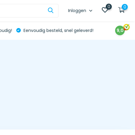
0
0
Inloggen
oudig!
Eenvoudig besteld, snel geleverd!
9,0