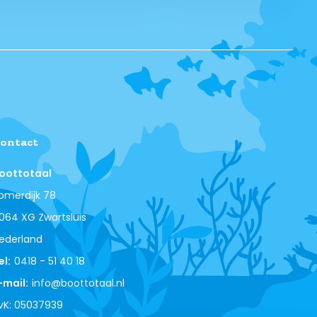
ontact
oottotaal
omerdijk 78
064 XG Zwartsluis
ederland
el:
0418 - 51 40 18
-mail:
info@boottotaal.nl
vK: 05037939