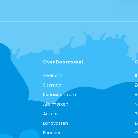
Over Boottotaal
C
Over ons
B
Sitemap
Z
Kenniscentrum
8
Alle merken
N
Ankers
T
Landvasten
E
Fenders
K