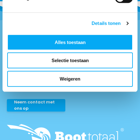
Details tonen
Vragen of advies nodig?
Alles toestaan
0418-514018
* Bel naar
Selectie toestaan
info@boottotaal.nl
* Mail naar
Facebook.nl/boottotaal
* Vind ons op
Weigeren
Maandag t/m vrijdag tussen: 9:00 uur tot 17:00 uur
Neem contact met
ons op