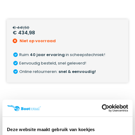
€ 441,50
€ 434,98
Niet op voorraad
Ruim
40 jaar ervaring
in scheepstechniek!
Eenvoudig besteld, snel geleverd!
Online retourneren:
snel & eenvoudig!
Productomschrijving
Specificaties
Deze website maakt gebruik van koekjes