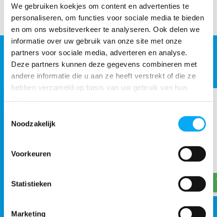
We gebruiken koekjes om content en advertenties te
Delen
personaliseren, om functies voor sociale media te bieden
en om ons websiteverkeer te analyseren. Ook delen we
informatie over uw gebruik van onze site met onze
partners voor sociale media, adverteren en analyse.
ACCESSOIRES
Deze partners kunnen deze gegevens combineren met
Maak je aankoop compleet
andere informatie die u aan ze heeft verstrekt of die ze
hebben verzameld op basis van uw gebruik van hun
diensten.
Toestemmingsselectie
Noodzakelijk
Tafelonderstel
Teak olie plus
Voorkeuren
€ 104,49
€ 19,95
€ 129,-
Statistieken
Marketing