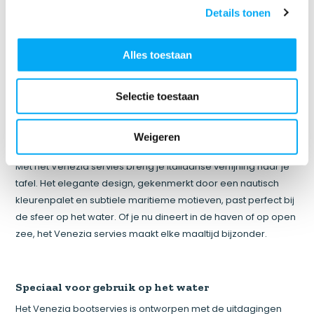
Venezia bootservies
Details tonen
Het Venezia bootservies is de perfecte combinatie van
elegantie, functionaliteit en maritieme charme. Speciaal
Alles toestaan
ontworpen voor gebruik op boten en jachten, biedt dit servies
niet alleen een prachtige uitstraling, maar ook praktische
voordelen die het leven aan boord comfortabeler maken.
Selectie toestaan
Weigeren
Een vleugje Italiaanse stijl
Met het Venezia servies breng je Italiaanse verfijning naar je
tafel. Het elegante design, gekenmerkt door een nautisch
kleurenpalet en subtiele maritieme motieven, past perfect bij
de sfeer op het water. Of je nu dineert in de haven of op open
zee, het Venezia servies maakt elke maaltijd bijzonder.
Speciaal voor gebruik op het water
Het Venezia bootservies is ontworpen met de uitdagingen