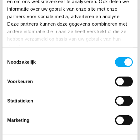
en om ons websiteverkeer te analyseren. Ook delen we
informatie over uw gebruik van onze site met onze
partners voor sociale media, adverteren en analyse.
Deze partners kunnen deze gegevens combineren met
andere informatie die u aan ze heeft verstrekt of die ze
hebben verzameld op basis van uw gebruik van hun
diensten.
Toestemmingsselectie
Noodzakelijk
Marine Business Venezia
Marine Business Venezia
Serviesset | 24-...
Serviesset | 16 ...
Voorkeuren
Klik voor voorraad info
Klik voor voorraad info
€ 248,95
€ 169,94
Statistieken
Marketing