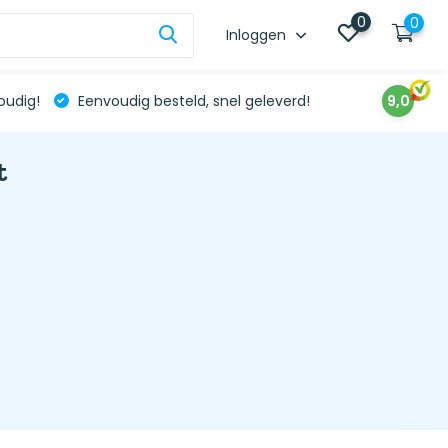
0
0
Inloggen
oudig!
Eenvoudig besteld, snel geleverd!
9,0
t