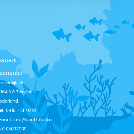
ontact
oottotaal
omerdijk 78
064 XG Zwartsluis
ederland
el:
0418 - 51 40 18
-mail:
info@boottotaal.nl
vK: 05037939