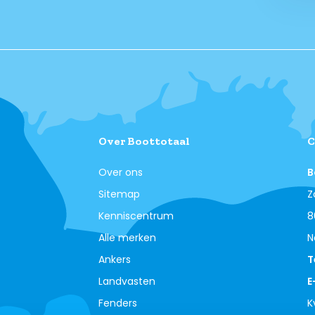
Over Boottotaal
C
Over ons
B
Sitemap
Z
Kenniscentrum
8
Alle merken
N
Ankers
T
Landvasten
E
Fenders
K