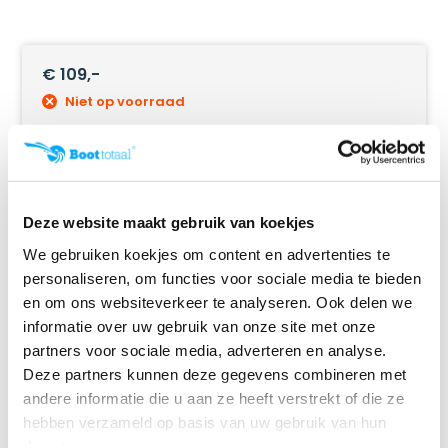
€ 109,-
Niet op voorraad
Ruim
40 jaar ervaring
in scheepstechniek!
Eenvoudig besteld, snel geleverd!
Online retourneren:
snel & eenvoudig!
Deze website maakt gebruik van koekjes
We gebruiken koekjes om content en advertenties te
personaliseren, om functies voor sociale media te bieden
en om ons websiteverkeer te analyseren. Ook delen we
informatie over uw gebruik van onze site met onze
Productomschrijving
partners voor sociale media, adverteren en analyse.
Deze partners kunnen deze gegevens combineren met
Specificaties
andere informatie die u aan ze heeft verstrekt of die ze
hebben verzameld op basis van uw gebruik van hun
diensten.