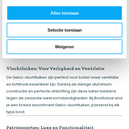
Muggenhorren: Comfort en Bescherming voor Jouw Boot
– Nu Verkrijgbaar bij Boottotaal
Alles toestaan
Bij Boottotaal begrijpen we wat watersporters nodig hebben:
kwaliteit, comfort en duurzaamheid. Daarom bieden we een
Selectie toestaan
uitgebreid assortiment van Gebo-producten, waaronder
vluchtluiken, patrijspoorten, regenkappen en muggenhorren.
Met Gebo kies je voor betrouwbare en stijlvolle oplossingen
Weigeren
die jouw vaarervaring naar een hoger niveau tillen.
Vluchtluiken: Voor Veiligheid en Ventilatie
De Gebo-vluchtluiken zijn perfect voor boten waar ventilatie
en lichtinval essentieel zijn. Dankzij de stevige aluminium
constructie en perfecte afdichting zijn deze luiken bestand
tegen de zwaarste weersomstandigheden. Bij Boottotaal vind
je een breed assortiment Gebo-vluchtluiken, passend bij elk
type boot.
Patrijspoorten: Luxe en Functionaliteit