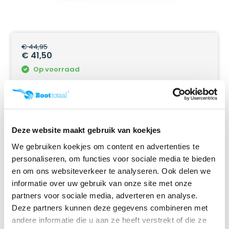
€ 44,95
€ 41,50
Op voorraad
Levertijd:
2-3 werkdagen
Ruim
40 jaar ervaring
in scheepstechniek!
Eenvoudig besteld, snel geleverd!
Deze website maakt gebruik van koekjes
Online retourneren:
snel & eenvoudig!
We gebruiken koekjes om content en advertenties te
personaliseren, om functies voor sociale media te bieden
en om ons websiteverkeer te analyseren. Ook delen we
informatie over uw gebruik van onze site met onze
partners voor sociale media, adverteren en analyse.
Productomschrijving
Deze partners kunnen deze gegevens combineren met
andere informatie die u aan ze heeft verstrekt of die ze