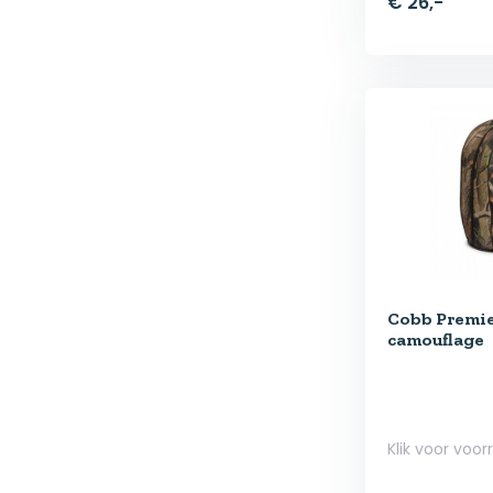
€ 26,-
Cobb Premie
camouflage
Klik voor voor