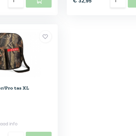
€ 32,95
r/Pro tas XL
raad info