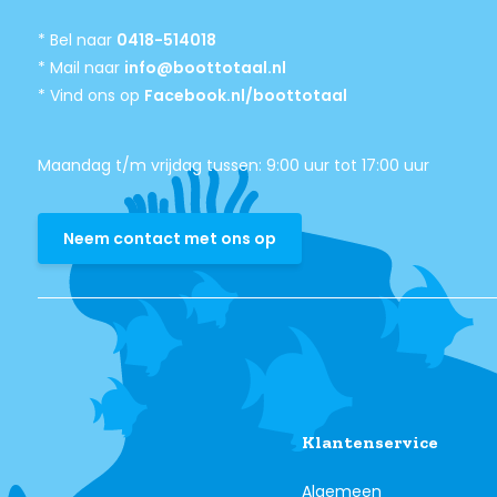
* Bel naar
0418-514018
* Mail naar
info@boottotaal.nl
* Vind ons op
Facebook.nl/boottotaal
Maandag t/m vrijdag tussen: 9:00 uur tot 17:00 uur
Neem contact met ons op
Klantenservice
Algemeen