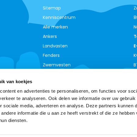
Sitemap
Z
Kenniscentrum
8
Alle merken
N
Ankers
T
Landvasten
E
Fenders
K
Zwemvesten
B
ik van koekjes
ontent en advertenties te personaliseren, om functies voor soci
erkeer te analyseren. Ook delen we informatie over uw gebruik
or sociale media, adverteren en analyse. Deze partners kunnen 
ndere informatie die u aan ze heeft verstrekt of die ze hebben
hun diensten.
© Copyright 2026 - Theme By
DMWS
-
RSS-feed
Boottotaal - De meest complete watersport webshop
van de Benelux !
9,0
- Ratings