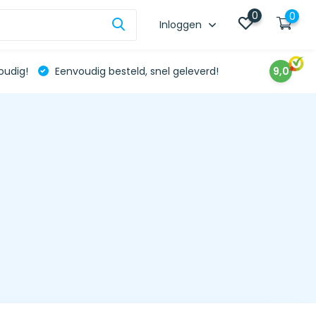
0
0
Inloggen
oudig!
Eenvoudig besteld, snel geleverd!
9,0