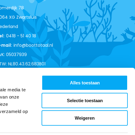
omerdijk 78
064 XG Zwartsluis
ederland
el:
0418 - 51 40 18
-mail:
info@boottotaal.nl
vK: 05037939
TW: NL80.43.62.683B01
Alles toestaan
ale media te
 van onze
Selectie toestaan
deze
 verzameld op
Weigeren